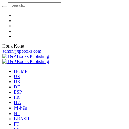
Hong Kong
admin@tpbooks.com
HOME
US
UK
DE
ESP
FR
ITA
日本語
NL
BRASIL
PT