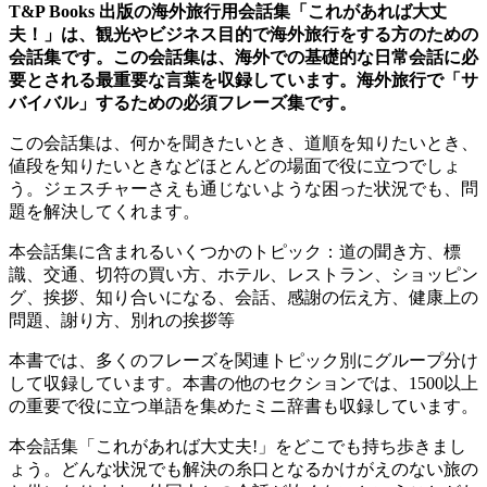
T&P Books 出版の海外旅行用会話集「これがあれば大丈
夫！」は、観光やビジネス目的で海外旅行をする方のための
会話集です。この会話集は、海外での基礎的な日常会話に必
要とされる最重要な言葉を収録しています。海外旅行で「サ
バイバル」するための必須フレーズ集です。
この会話集は、何かを聞きたいとき、道順を知りたいとき、
値段を知りたいときなどほとんどの場面で役に立つでしょ
う。ジェスチャーさえも通じないような困った状況でも、問
題を解決してくれます。
本会話集に含まれるいくつかのトピック：道の聞き方、標
識、交通、切符の買い方、ホテル、レストラン、ショッピン
グ、挨拶、知り合いになる、会話、感謝の伝え方、健康上の
問題、謝り方、別れの挨拶等
本書では、多くのフレーズを関連トピック別にグループ分け
して収録しています。本書の他のセクションでは、1500以上
の重要で役に立つ単語を集めたミニ辞書も収録しています。
本会話集「これがあれば大丈夫!」をどこでも持ち歩きまし
ょう。どんな状況でも解決の糸口となるかけがえのない旅の