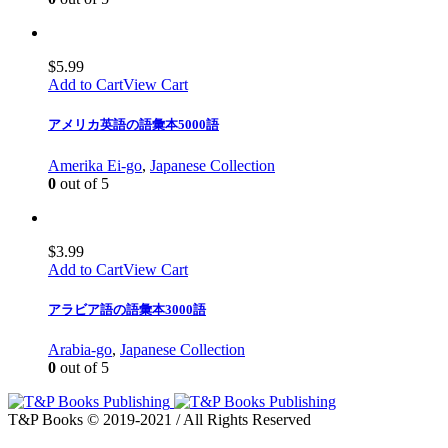
$
5.99
Add to Cart
View Cart
アメリカ英語の語彙本5000語
Amerika Ei-go
,
Japanese Collection
0
out of 5
$
3.99
Add to Cart
View Cart
アラビア語の語彙本3000語
Arabia-go
,
Japanese Collection
0
out of 5
T&P Books © 2019-2021 / All Rights Reserved