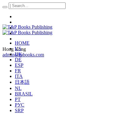
HOME
US
Hong Kong
UK
admin@tpbooks.com
DE
ESP
FR
ITA
日本語
NL
BRASIL
PT
РУС
SRP