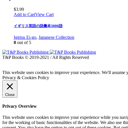
$
3.99
Add to Cart
View Cart
イギリス英語の語彙本3000語
Igirisu Ei-go
,
Japanese Collection
0
out of 5
T&P Books © 2019-2021 / All Rights Reserved
This website uses cookies to improve your experience. We'll assume yo
Privacy & Cookies Policy
Close
Privacy Overview
This website uses cookies to improve your experience while you naviga
for the working of basic functionalities of the website. We also use t
consent. You also have the option to opt-out of these cookies. But op