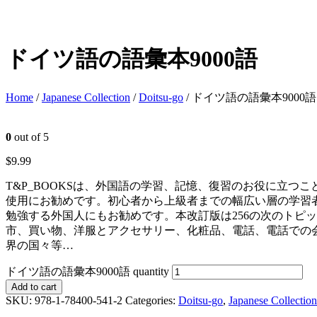
ドイツ語の語彙本9000語
Home
/
Japanese Collection
/
Doitsu-go
/ ドイツ語の語彙本9000語
0
out of 5
$
9.99
T&P_BOOKSは、外国語の学習、記憶、復習のお役に立つ
使用にお勧めです。初心者から上級者までの幅広い層の学習
勉強する外国人にもお勧めです。本改訂版は256の次のトピ
市、買い物、洋服とアクセサリー、化粧品、電話、電話での
界の国々等…
ドイツ語の語彙本9000語 quantity
Add to cart
SKU:
978-1-78400-541-2
Categories:
Doitsu-go
,
Japanese Collection