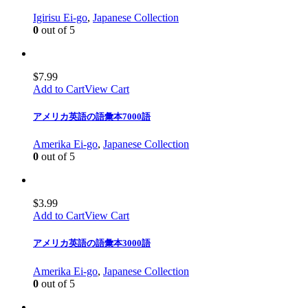
Igirisu Ei-go
,
Japanese Collection
0
out of 5
$
7.99
Add to Cart
View Cart
アメリカ英語の語彙本7000語
Amerika Ei-go
,
Japanese Collection
0
out of 5
$
3.99
Add to Cart
View Cart
アメリカ英語の語彙本3000語
Amerika Ei-go
,
Japanese Collection
0
out of 5