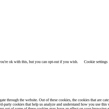
u're ok with this, but you can opt-out if you wish.
Cookie settings
te through the website. Out of these cookies, the cookies that are cate
hird-party cookies that help us analyze and understand how you use this
ting out of some of these cookies may have an effect on your browsing 