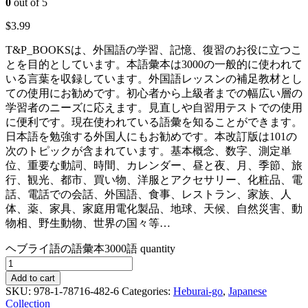
0
out of 5
$
3.99
T&P_BOOKSは、外国語の学習、記憶、復習のお役に立つこ
とを目的としています。本語彙本は3000の一般的に使われて
いる言葉を収録しています。外国語レッスンの補足教材とし
ての使用にお勧めです。初心者から上級者までの幅広い層の
学習者のニーズに応えます。見直しや自習用テストでの使用
に便利です。現在使われている語彙を知ることができます。
日本語を勉強する外国人にもお勧めです。本改訂版は101の
次のトピックが含まれています。基本概念、数字、測定単
位、重要な動詞、時間、カレンダー、昼と夜、月、季節、旅
行、観光、都市、買い物、洋服とアクセサリー、化粧品、電
話、電話での会話、外国語、食事、レストラン、家族、人
体、薬、家具、家庭用電化製品、地球、天候、自然災害、動
物相、野生動物、世界の国々等…
ヘブライ語の語彙本3000語 quantity
Add to cart
SKU:
978-1-78716-482-6
Categories:
Heburai-go
,
Japanese
Collection