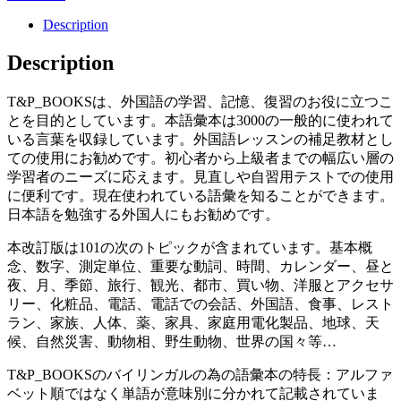
Description
Description
T&P_BOOKSは、外国語の学習、記憶、復習のお役に立つこ
とを目的としています。本語彙本は3000の一般的に使われて
いる言葉を収録しています。外国語レッスンの補足教材とし
ての使用にお勧めです。初心者から上級者までの幅広い層の
学習者のニーズに応えます。見直しや自習用テストでの使用
に便利です。現在使われている語彙を知ることができます。
日本語を勉強する外国人にもお勧めです。
本改訂版は101の次のトピックが含まれています。基本概
念、数字、測定単位、重要な動詞、時間、カレンダー、昼と
夜、月、季節、旅行、観光、都市、買い物、洋服とアクセサ
リー、化粧品、電話、電話での会話、外国語、食事、レスト
ラン、家族、人体、薬、家具、家庭用電化製品、地球、天
候、自然災害、動物相、野生動物、世界の国々等…
T&P_BOOKSのバイリンガルの為の語彙本の特長：アルファ
ベット順ではなく単語が意味別に分かれて記載されていま