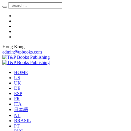
Hong Kong
admin@tpbooks.com
HOME
US
UK
DE
ESP
FR
ITA
日本語
NL
BRASIL
PT