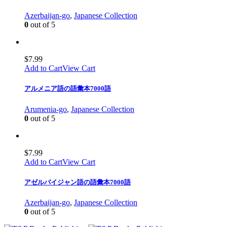
Azerbaijan-go
,
Japanese Collection
0
out of 5
$
7.99
Add to Cart
View Cart
アルメニア語の語彙本7000語
Arumenia-go
,
Japanese Collection
0
out of 5
$
7.99
Add to Cart
View Cart
アゼルバイジャン語の語彙本7000語
Azerbaijan-go
,
Japanese Collection
0
out of 5