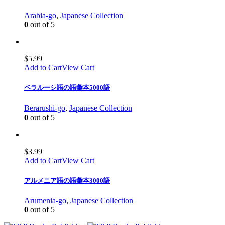
Arabia-go
,
Japanese Collection
0
out of 5
$
5.99
Add to Cart
View Cart
ベラルーシ語の語彙本5000語
Berarūshi-go
,
Japanese Collection
0
out of 5
$
3.99
Add to Cart
View Cart
アルメニア語の語彙本3000語
Arumenia-go
,
Japanese Collection
0
out of 5