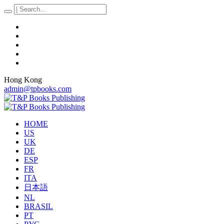
Hong Kong
admin@tpbooks.com
HOME
US
UK
DE
ESP
FR
ITA
日本語
NL
BRASIL
PT