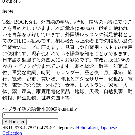
0
out of 5
$
9.99
T&P_BOOKSは、外国語の学習、記憶、復習のお役に立つこ
とを目的としています。本語彙本は9000の一般的に使われて
いる言葉を収録しています。外国語レッスンの補足教材とし
ての使用にお勧めです。初心者から上級者までの幅広い層の
学習者のニーズに応えます。見直しや自習用テストでの使用
に便利です。現在使われている語彙を知ることができます。
日本語を勉強する外国人にもお勧めです。本改訂版は256の
次のトピックが含まれています。基本概念、数字、測定単
位、重要な動詞、時間、カレンダー、昼と夜、月、季節、旅
行、観光、都市、買い物、洋服とアクセサリー、化粧品、電
話、電話での会話、外国語、食事、レストラン、家族、人
体、薬、家具、家庭用電化製品、地球、天候、自然災害、動
物相、野生動物、世界の国々等…
ヘブライ語の語彙本9000語 quantity
Add to cart
SKU:
978-1-78716-479-6
Categories:
Heburai-go
,
Japanese
Collection