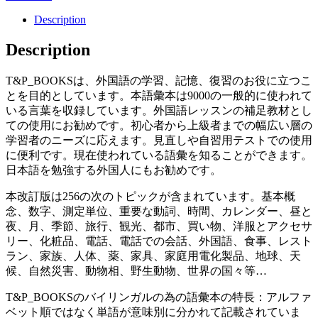
Description
Description
T&P_BOOKSは、外国語の学習、記憶、復習のお役に立つこ
とを目的としています。本語彙本は9000の一般的に使われて
いる言葉を収録しています。外国語レッスンの補足教材とし
ての使用にお勧めです。初心者から上級者までの幅広い層の
学習者のニーズに応えます。見直しや自習用テストでの使用
に便利です。現在使われている語彙を知ることができます。
日本語を勉強する外国人にもお勧めです。
本改訂版は256の次のトピックが含まれています。基本概
念、数字、測定単位、重要な動詞、時間、カレンダー、昼と
夜、月、季節、旅行、観光、都市、買い物、洋服とアクセサ
リー、化粧品、電話、電話での会話、外国語、食事、レスト
ラン、家族、人体、薬、家具、家庭用電化製品、地球、天
候、自然災害、動物相、野生動物、世界の国々等…
T&P_BOOKSのバイリンガルの為の語彙本の特長：アルファ
ベット順ではなく単語が意味別に分かれて記載されていま