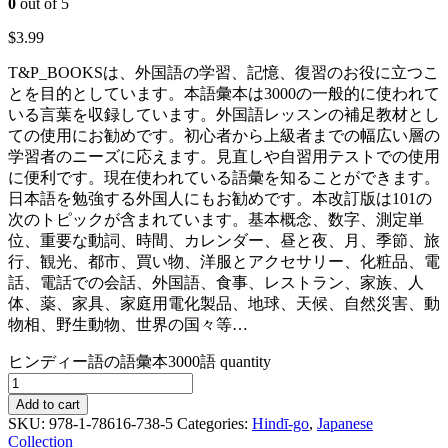
0
out of 5
$
3.99
T&P_BOOKSは、外国語の学習、記憶、復習のお役に立つこ
とを目的としています。本語彙本は3000の一般的に使われて
いる言葉を収録しています。外国語レッスンの補足教材とし
ての使用にお勧めです。初心者から上級者までの幅広い層の
学習者のニーズに応えます。見直しや自習用テストでの使用
に便利です。現在使われている語彙を知ることができます。
日本語を勉強する外国人にもお勧めです。本改訂版は101の
次のトピックが含まれています。基本概念、数字、測定単
位、重要な動詞、時間、カレンダー、昼と夜、月、季節、旅
行、観光、都市、買い物、洋服とアクセサリー、化粧品、電
話、電話での会話、外国語、食事、レストラン、家族、人
体、薬、家具、家庭用電化製品、地球、天候、自然災害、動
物相、野生動物、世界の国々等…
ヒンディー語の語彙本3000語 quantity
Add to cart
SKU:
978-1-78616-738-5
Categories:
Hindī-go
,
Japanese
Collection