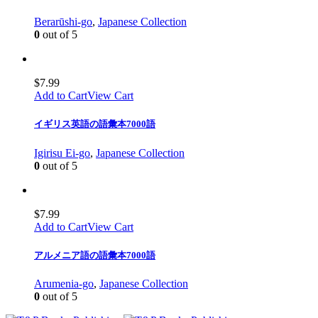
Berarūshi-go
,
Japanese Collection
0
out of 5
$
7.99
Add to Cart
View Cart
イギリス英語の語彙本7000語
Igirisu Ei-go
,
Japanese Collection
0
out of 5
$
7.99
Add to Cart
View Cart
アルメニア語の語彙本7000語
Arumenia-go
,
Japanese Collection
0
out of 5