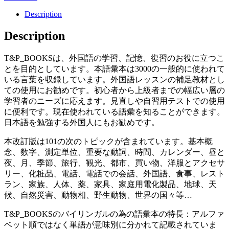
Description
Description
T&P_BOOKSは、外国語の学習、記憶、復習のお役に立つこ
とを目的としています。本語彙本は3000の一般的に使われて
いる言葉を収録しています。外国語レッスンの補足教材とし
ての使用にお勧めです。初心者から上級者までの幅広い層の
学習者のニーズに応えます。見直しや自習用テストでの使用
に便利です。現在使われている語彙を知ることができます。
日本語を勉強する外国人にもお勧めです。
本改訂版は101の次のトピックが含まれています。基本概
念、数字、測定単位、重要な動詞、時間、カレンダー、昼と
夜、月、季節、旅行、観光、都市、買い物、洋服とアクセサ
リー、化粧品、電話、電話での会話、外国語、食事、レスト
ラン、家族、人体、薬、家具、家庭用電化製品、地球、天
候、自然災害、動物相、野生動物、世界の国々等…
T&P_BOOKSのバイリンガルの為の語彙本の特長：アルファ
ベット順ではなく単語が意味別に分かれて記載されていま