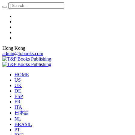
Hong Kong
admin@tpbooks.com
HOME
US
UK
DE
ESP
FR
ITA
日本語
NL
BRASIL
PT