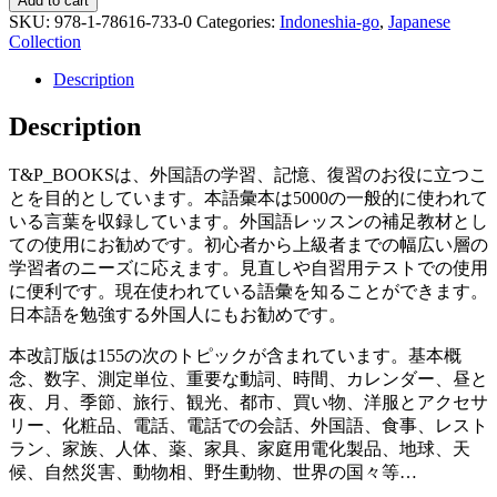
Add to cart
SKU:
978-1-78616-733-0
Categories:
Indoneshia-go
,
Japanese
Collection
Description
Description
T&P_BOOKSは、外国語の学習、記憶、復習のお役に立つこ
とを目的としています。本語彙本は5000の一般的に使われて
いる言葉を収録しています。外国語レッスンの補足教材とし
ての使用にお勧めです。初心者から上級者までの幅広い層の
学習者のニーズに応えます。見直しや自習用テストでの使用
に便利です。現在使われている語彙を知ることができます。
日本語を勉強する外国人にもお勧めです。
本改訂版は155の次のトピックが含まれています。基本概
念、数字、測定単位、重要な動詞、時間、カレンダー、昼と
夜、月、季節、旅行、観光、都市、買い物、洋服とアクセサ
リー、化粧品、電話、電話での会話、外国語、食事、レスト
ラン、家族、人体、薬、家具、家庭用電化製品、地球、天
候、自然災害、動物相、野生動物、世界の国々等…