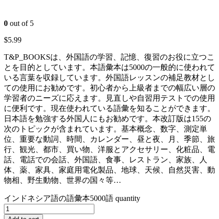
0
out of 5
$
5.99
T&P_BOOKSは、外国語の学習、記憶、復習のお役に立つこ
とを目的としています。本語彙本は5000の一般的に使われて
いる言葉を収録しています。外国語レッスンの補足教材とし
ての使用にお勧めです。初心者から上級者までの幅広い層の
学習者のニーズに応えます。見直しや自習用テストでの使用
に便利です。現在使われている語彙を知ることができます。
日本語を勉強する外国人にもお勧めです。本改訂版は155の
次のトピックが含まれています。基本概念、数字、測定単
位、重要な動詞、時間、カレンダー、昼と夜、月、季節、旅
行、観光、都市、買い物、洋服とアクセサリー、化粧品、電
話、電話での会話、外国語、食事、レストラン、家族、人
体、薬、家具、家庭用電化製品、地球、天候、自然災害、動
物相、野生動物、世界の国々等…
インドネシア語の語彙本5000語 quantity