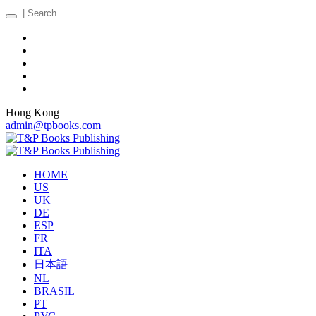
Hong Kong
admin@tpbooks.com
HOME
US
UK
DE
ESP
FR
ITA
日本語
NL
BRASIL
PT