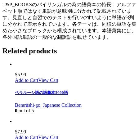
T&P_BOOKSのバイリンガルの為の語彙本の特長：アルファ
ベット順ではなく単語が意味別に分かれて記載されていま
す。見直しと自習でのテストを行いやすいように単語が3列
に分かれて表示されています。各テーマは、同様の単語を集
めた小さなブロックから構成されています。本語彙集には、
各外国語単語の一般的な翻訳語を載せています。
Related products
$
5.99
Add to Cart
View Cart
ベラルーシ語の語彙本5000語
Berarūshi-go
,
Japanese Collection
0
out of 5
$
7.99
Add to Cart
View Cart