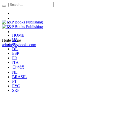
HOME
US
Hong Kong
UK
admin@tpbooks.com
DE
ESP
FR
ITA
日本語
NL
BRASIL
PT
РУС
SRP