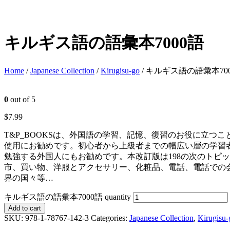
キルギス語の語彙本7000語
Home
/
Japanese Collection
/
Kirugisu-go
/ キルギス語の語彙本70
0
out of 5
$
7.99
T&P_BOOKSは、外国語の学習、記憶、復習のお役に立つ
使用にお勧めです。初心者から上級者までの幅広い層の学習
勉強する外国人にもお勧めです。本改訂版は198の次のトピ
市、買い物、洋服とアクセサリー、化粧品、電話、電話での
界の国々等…
キルギス語の語彙本7000語 quantity
Add to cart
SKU:
978-1-78767-142-3
Categories:
Japanese Collection
,
Kirugisu-