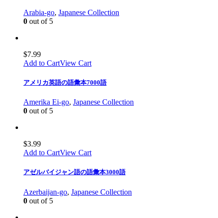
Arabia-go
,
Japanese Collection
0
out of 5
$
7.99
Add to Cart
View Cart
アメリカ英語の語彙本7000語
Amerika Ei-go
,
Japanese Collection
0
out of 5
$
3.99
Add to Cart
View Cart
アゼルバイジャン語の語彙本3000語
Azerbaijan-go
,
Japanese Collection
0
out of 5