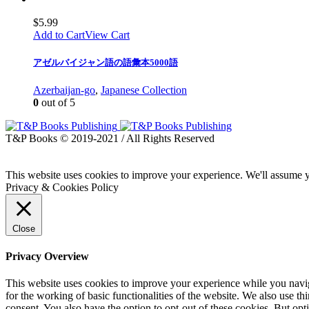
$
5.99
Add to Cart
View Cart
アゼルバイジャン語の語彙本5000語
Azerbaijan-go
,
Japanese Collection
0
out of 5
T&P Books © 2019-2021 / All Rights Reserved
This website uses cookies to improve your experience. We'll assume yo
Privacy & Cookies Policy
Close
Privacy Overview
This website uses cookies to improve your experience while you naviga
for the working of basic functionalities of the website. We also use t
consent. You also have the option to opt-out of these cookies. But op