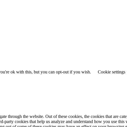
u're ok with this, but you can opt-out if you wish.
Cookie settings
te through the website. Out of these cookies, the cookies that are cate
hird-party cookies that help us analyze and understand how you use this
ting out of some of these cookies may have an effect on your browsing 