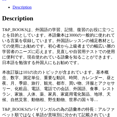
Description
Description
T&P_BOOKSは、外国語の学習、記憶、復習のお役に立つこ
とを目的としています。本語彙本は3000の一般的に使われて
いる言葉を収録しています。外国語レッスンの補足教材とし
ての使用にお勧めです。初心者から上級者までの幅広い層の
学習者のニーズに応えます。見直しや自習用テストでの使用
に便利です。現在使われている語彙を知ることができます。
日本語を勉強する外国人にもお勧めです。
本改訂版は101の次のトピックが含まれています。基本概
念、数字、測定単位、重要な動詞、時間、カレンダー、昼と
夜、月、季節、旅行、観光、都市、買い物、洋服とアクセサ
リー、化粧品、電話、電話での会話、外国語、食事、レスト
ラン、家族、人体、薬、家具、家庭用電化製品、地球、天
候、自然災害、動物相、野生動物、世界の国々等…
T&P_BOOKSのバイリンガルの為の語彙本の特長：アルファ
ベット順ではなく単語が意味別に分かれて記載されていま