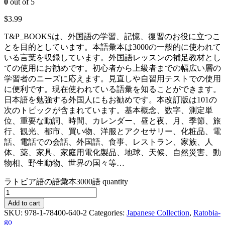
0
out of 5
$
3.99
T&P_BOOKSは、外国語の学習、記憶、復習のお役に立つこ
とを目的としています。本語彙本は3000の一般的に使われて
いる言葉を収録しています。外国語レッスンの補足教材とし
ての使用にお勧めです。初心者から上級者までの幅広い層の
学習者のニーズに応えます。見直しや自習用テストでの使用
に便利です。現在使われている語彙を知ることができます。
日本語を勉強する外国人にもお勧めです。本改訂版は101の
次のトピックが含まれています。基本概念、数字、測定単
位、重要な動詞、時間、カレンダー、昼と夜、月、季節、旅
行、観光、都市、買い物、洋服とアクセサリー、化粧品、電
話、電話での会話、外国語、食事、レストラン、家族、人
体、薬、家具、家庭用電化製品、地球、天候、自然災害、動
物相、野生動物、世界の国々等…
ラトビア語の語彙本3000語 quantity
Add to cart
SKU:
978-1-78400-640-2
Categories:
Japanese Collection
,
Ratobia-
go