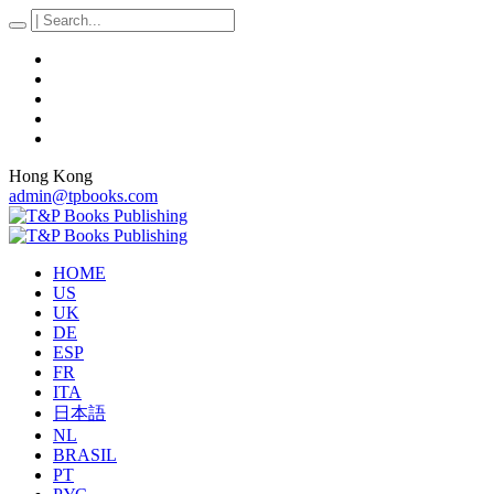
Hong Kong
admin@tpbooks.com
HOME
US
UK
DE
ESP
FR
ITA
日本語
NL
BRASIL
PT