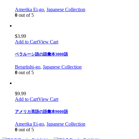
Amerika Ei-go
,
Japanese Collection
0
out of 5
$
3.99
Add to Cart
View Cart
ベラルーシ語の語彙本3000語
Berarūshi-go
,
Japanese Collection
0
out of 5
$
9.99
Add to Cart
View Cart
アメリカ英語の語彙本9000語
Amerika Ei-go
,
Japanese Collection
0
out of 5