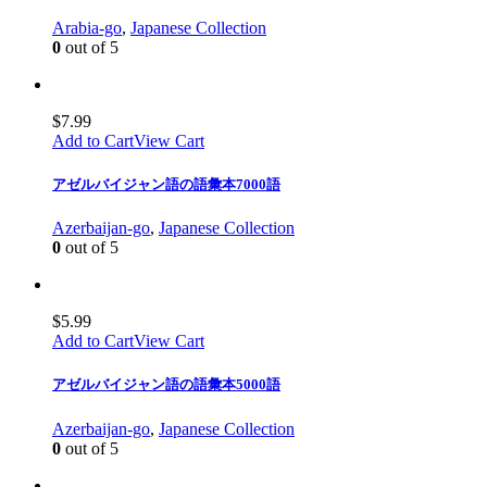
Arabia-go
,
Japanese Collection
0
out of 5
$
7.99
Add to Cart
View Cart
アゼルバイジャン語の語彙本7000語
Azerbaijan-go
,
Japanese Collection
0
out of 5
$
5.99
Add to Cart
View Cart
アゼルバイジャン語の語彙本5000語
Azerbaijan-go
,
Japanese Collection
0
out of 5