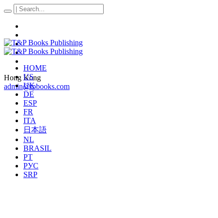
HOME
US
Hong Kong
UK
admin@tpbooks.com
DE
ESP
FR
ITA
日本語
NL
BRASIL
PT
РУС
SRP