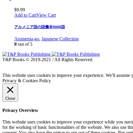
$
9.99
Add to Cart
View Cart
アルメニア語の語彙本9000語
Arumenia-go
,
Japanese Collection
0
out of 5
T&P Books © 2019-2021 / All Rights Reserved
This website uses cookies to improve your experience. We'll assume yo
Privacy & Cookies Policy
Close
Privacy Overview
This website uses cookies to improve your experience while you naviga
for the working of basic functionalities of the website. We also use t
consent. You also have the option to opt-out of these cookies. But op