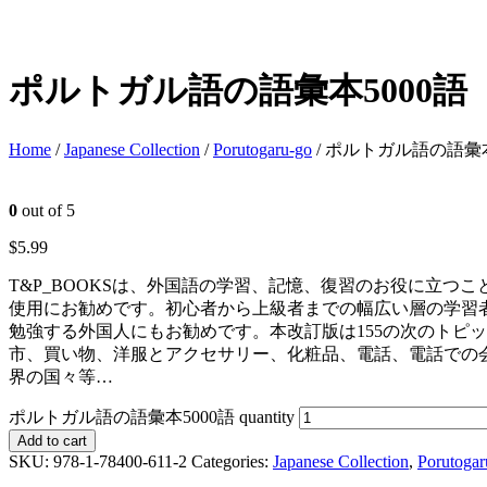
ポルトガル語の語彙本5000語
Home
/
Japanese Collection
/
Porutogaru-go
/ ポルトガル語の語彙本
0
out of 5
$
5.99
T&P_BOOKSは、外国語の学習、記憶、復習のお役に立つ
使用にお勧めです。初心者から上級者までの幅広い層の学習
勉強する外国人にもお勧めです。本改訂版は155の次のトピ
市、買い物、洋服とアクセサリー、化粧品、電話、電話での
界の国々等…
ポルトガル語の語彙本5000語 quantity
Add to cart
SKU:
978-1-78400-611-2
Categories:
Japanese Collection
,
Porutogar