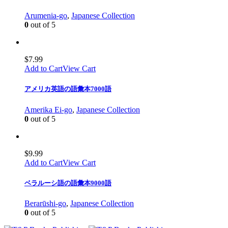
Arumenia-go
,
Japanese Collection
0
out of 5
$
7.99
Add to Cart
View Cart
アメリカ英語の語彙本7000語
Amerika Ei-go
,
Japanese Collection
0
out of 5
$
9.99
Add to Cart
View Cart
ベラルーシ語の語彙本9000語
Berarūshi-go
,
Japanese Collection
0
out of 5