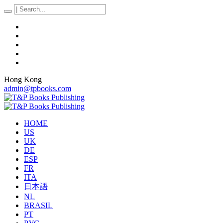
Hong Kong
admin@tpbooks.com
HOME
US
UK
DE
ESP
FR
ITA
日本語
NL
BRASIL
PT