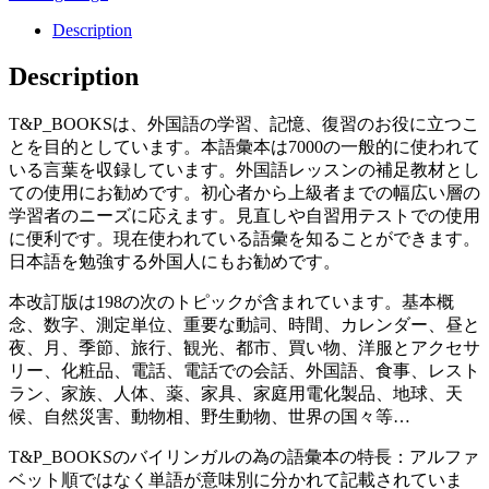
Description
Description
T&P_BOOKSは、外国語の学習、記憶、復習のお役に立つこ
とを目的としています。本語彙本は7000の一般的に使われて
いる言葉を収録しています。外国語レッスンの補足教材とし
ての使用にお勧めです。初心者から上級者までの幅広い層の
学習者のニーズに応えます。見直しや自習用テストでの使用
に便利です。現在使われている語彙を知ることができます。
日本語を勉強する外国人にもお勧めです。
本改訂版は198の次のトピックが含まれています。基本概
念、数字、測定単位、重要な動詞、時間、カレンダー、昼と
夜、月、季節、旅行、観光、都市、買い物、洋服とアクセサ
リー、化粧品、電話、電話での会話、外国語、食事、レスト
ラン、家族、人体、薬、家具、家庭用電化製品、地球、天
候、自然災害、動物相、野生動物、世界の国々等…
T&P_BOOKSのバイリンガルの為の語彙本の特長：アルファ
ベット順ではなく単語が意味別に分かれて記載されていま