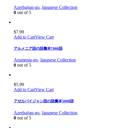
Azerbaijan-go
,
Japanese Collection
0
out of 5
$
7.99
Add to Cart
View Cart
アルメニア語の語彙本7000語
Arumenia-go
,
Japanese Collection
0
out of 5
$
5.99
Add to Cart
View Cart
アゼルバイジャン語の語彙本5000語
Azerbaijan-go
,
Japanese Collection
0
out of 5