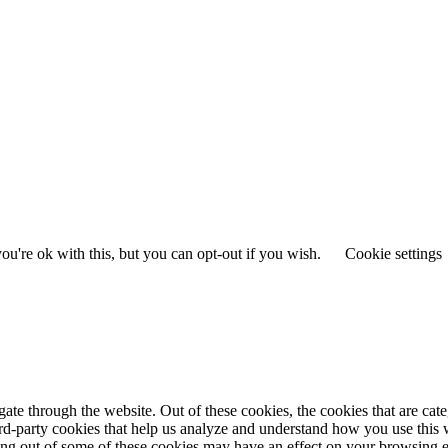
u're ok with this, but you can opt-out if you wish.
Cookie settings
te through the website. Out of these cookies, the cookies that are cate
hird-party cookies that help us analyze and understand how you use this
ting out of some of these cookies may have an effect on your browsing 