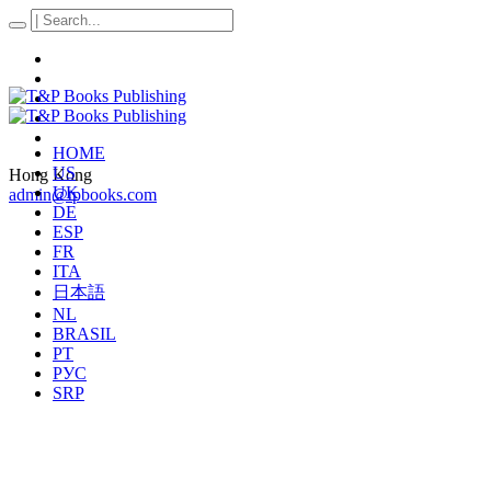
HOME
US
Hong Kong
UK
admin@tpbooks.com
DE
ESP
FR
ITA
日本語
NL
BRASIL
PT
РУС
SRP