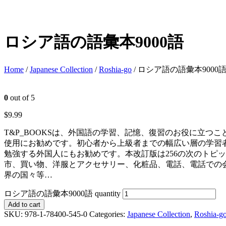
ロシア語の語彙本9000語
Home
/
Japanese Collection
/
Roshia-go
/ ロシア語の語彙本9000
0
out of 5
$
9.99
T&P_BOOKSは、外国語の学習、記憶、復習のお役に立つ
使用にお勧めです。初心者から上級者までの幅広い層の学習
勉強する外国人にもお勧めです。本改訂版は256の次のトピ
市、買い物、洋服とアクセサリー、化粧品、電話、電話での
界の国々等…
ロシア語の語彙本9000語 quantity
Add to cart
SKU:
978-1-78400-545-0
Categories:
Japanese Collection
,
Roshia-g