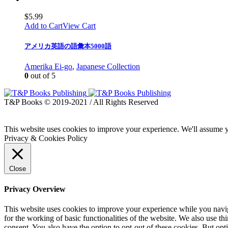
$
5.99
Add to Cart
View Cart
アメリカ英語の語彙本5000語
Amerika Ei-go
,
Japanese Collection
0
out of 5
T&P Books © 2019-2021 / All Rights Reserved
This website uses cookies to improve your experience. We'll assume yo
Privacy & Cookies Policy
Close
Privacy Overview
This website uses cookies to improve your experience while you naviga
for the working of basic functionalities of the website. We also use t
consent. You also have the option to opt-out of these cookies. But op