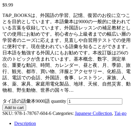
$
9.99
T&P_BOOKSは、外国語の学習、記憶、復習のお役に立つこ
とを目的としています。本語彙本は9000の一般的に使われて
いる言葉を収録しています。外国語レッスンの補足教材とし
ての使用にお勧めです。初心者から上級者までの幅広い層の
学習者のニーズに応えます。見直しや自習用テストでの使用
に便利です。現在使われている語彙を知ることができます。
日本語を勉強する外国人にもお勧めです。本改訂版は256の
次のトピックが含まれています。基本概念、数字、測定単
位、重要な動詞、時間、カレンダー、昼と夜、月、季節、旅
行、観光、都市、買い物、洋服とアクセサリー、化粧品、電
話、電話での会話、外国語、食事、レストラン、家族、人
体、薬、家具、家庭用電化製品、地球、天候、自然災害、動
物相、野生動物、世界の国々等…
タイ語の語彙本9000語 quantity
Add to cart
SKU:
978-1-78767-604-6
Categories:
Japanese Collection
,
Tai-go
Description