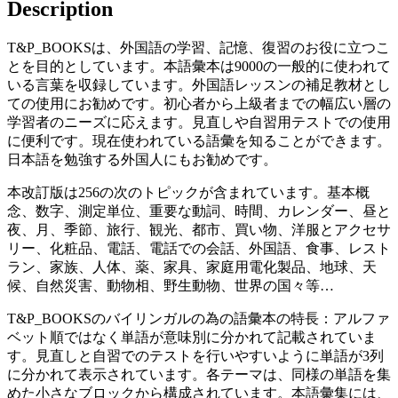
Description
T&P_BOOKSは、外国語の学習、記憶、復習のお役に立つこ
とを目的としています。本語彙本は9000の一般的に使われて
いる言葉を収録しています。外国語レッスンの補足教材とし
ての使用にお勧めです。初心者から上級者までの幅広い層の
学習者のニーズに応えます。見直しや自習用テストでの使用
に便利です。現在使われている語彙を知ることができます。
日本語を勉強する外国人にもお勧めです。
本改訂版は256の次のトピックが含まれています。基本概
念、数字、測定単位、重要な動詞、時間、カレンダー、昼と
夜、月、季節、旅行、観光、都市、買い物、洋服とアクセサ
リー、化粧品、電話、電話での会話、外国語、食事、レスト
ラン、家族、人体、薬、家具、家庭用電化製品、地球、天
候、自然災害、動物相、野生動物、世界の国々等…
T&P_BOOKSのバイリンガルの為の語彙本の特長：アルファ
ベット順ではなく単語が意味別に分かれて記載されていま
す。見直しと自習でのテストを行いやすいように単語が3列
に分かれて表示されています。各テーマは、同様の単語を集
めた小さなブロックから構成されています。本語彙集には、