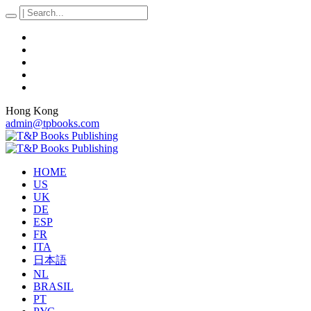
Hong Kong
admin@tpbooks.com
HOME
US
UK
DE
ESP
FR
ITA
日本語
NL
BRASIL
PT