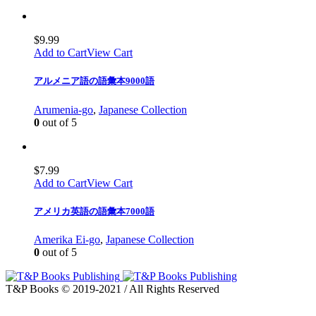
$
9.99
Add to Cart
View Cart
アルメニア語の語彙本9000語
Arumenia-go
,
Japanese Collection
0
out of 5
$
7.99
Add to Cart
View Cart
アメリカ英語の語彙本7000語
Amerika Ei-go
,
Japanese Collection
0
out of 5
T&P Books © 2019-2021 / All Rights Reserved