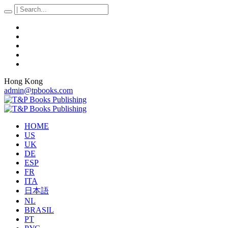
Hong Kong
admin@tpbooks.com
HOME
US
UK
DE
ESP
FR
ITA
日本語
NL
BRASIL
PT