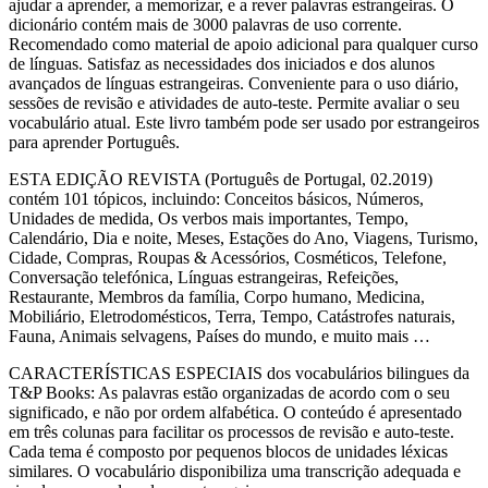
ajudar a aprender, a memorizar, e a rever palavras estrangeiras. O
dicionário contém mais de 3000 palavras de uso corrente.
Recomendado como material de apoio adicional para qualquer curso
de línguas. Satisfaz as necessidades dos iniciados e dos alunos
avançados de línguas estrangeiras. Conveniente para o uso diário,
sessões de revisão e atividades de auto-teste. Permite avaliar o seu
vocabulário atual. Este livro também pode ser usado por estrangeiros
para aprender Português.
ESTA EDIÇÃO REVISTA (Português de Portugal, 02.2019)
contém 101 tópicos, incluindo: Conceitos básicos, Números,
Unidades de medida, Os verbos mais importantes, Tempo,
Calendário, Dia e noite, Meses, Estações do Ano, Viagens, Turismo,
Cidade, Compras, Roupas & Acessórios, Cosméticos, Telefone,
Conversação telefónica, Línguas estrangeiras, Refeições,
Restaurante, Membros da família, Corpo humano, Medicina,
Mobiliário, Eletrodomésticos, Terra, Tempo, Catástrofes naturais,
Fauna, Animais selvagens, Países do mundo, e muito mais …
CARACTERÍSTICAS ESPECIAIS dos vocabulários bilingues da
T&P Books: As palavras estão organizadas de acordo com o seu
significado, e não por ordem alfabética. O conteúdo é apresentado
em três colunas para facilitar os processos de revisão e auto-teste.
Cada tema é composto por pequenos blocos de unidades léxicas
similares. O vocabulário disponibiliza uma transcrição adequada e