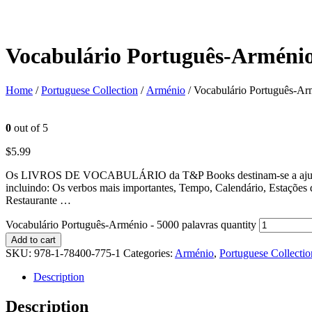
Vocabulário Português-Arménio
Home
/
Portuguese Collection
/
Arménio
/ Vocabulário Português-Ar
0
out of 5
$
5.99
Os LIVROS DE VOCABULÁRIO da T&P Books destinam-se a ajudar a apr
incluindo: Os verbos mais importantes, Tempo, Calendário, Estações
Restaurante …
Vocabulário Português-Arménio - 5000 palavras quantity
Add to cart
SKU:
978-1-78400-775-1
Categories:
Arménio
,
Portuguese Collectio
Description
Description