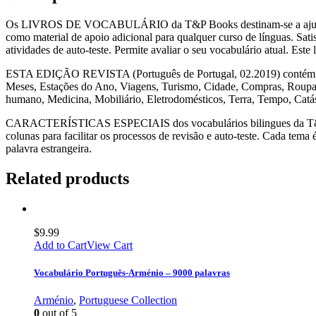
Os LIVROS DE VOCABULÁRIO da T&P Books destinam-se a ajudar a ap
como material de apoio adicional para qualquer curso de línguas. Sati
atividades de auto-teste. Permite avaliar o seu vocabulário atual. Est
ESTA EDIÇÃO REVISTA (Português de Portugal, 02.2019) contém 155 
Meses, Estações do Ano, Viagens, Turismo, Cidade, Compras, Roupas 
humano, Medicina, Mobiliário, Eletrodomésticos, Terra, Tempo, Catá
CARACTERÍSTICAS ESPECIAIS dos vocabulários bilingues da T&P Book
colunas para facilitar os processos de revisão e auto-teste. Cada tem
palavra estrangeira.
Related products
$
9.99
Add to Cart
View Cart
Vocabulário Português-Arménio – 9000 palavras
Arménio
,
Portuguese Collection
0
out of 5