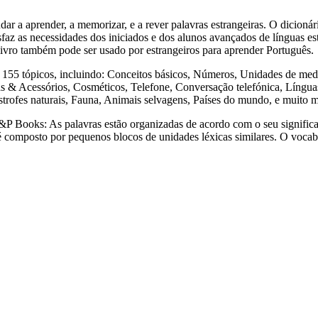
render, a memorizar, e a rever palavras estrangeiras. O dicionári
sfaz as necessidades dos iniciados e dos alunos avançados de línguas est
e livro também pode ser usado por estrangeiros para aprender Português.
tópicos, incluindo: Conceitos básicos, Números, Unidades de medida
& Acessórios, Cosméticos, Telefone, Conversação telefónica, Línguas 
strofes naturais, Fauna, Animais selvagens, Países do mundo, e muito 
s: As palavras estão organizadas de acordo com o seu significado,
a é composto por pequenos blocos de unidades léxicas similares. O voca