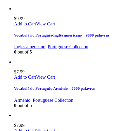
$
9.99
Add to Cart
View Cart
Vocabulário Português-Inglês americano – 9000 palavras
Inglês americano
,
Portuguese Collection
0
out of 5
$
7.99
Add to Cart
View Cart
Vocabulário Português-Arménio – 7000 palavras
Arménio
,
Portuguese Collection
0
out of 5
$
7.99
Add to Cart
View Cart