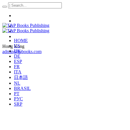
HOME
US
Hong Kong
UK
admin@tpbooks.com
DE
ESP
FR
ITA
日本語
NL
BRASIL
PT
РУС
SRP