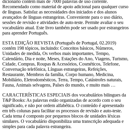
dicionário contém mais de 7000 palavras de uso corrente.
Recomendado como material de apoio adicional para qualquer curso
de línguas. Satisfaz as necessidades dos iniciados e dos alunos
avançados de línguas estrangeiras. Conveniente para o uso diário,
sessões de revisão e atividades de auto-teste. Permite avaliar o seu
vocabulário atual. Este livro também pode ser usado por estrangeiros
para aprender Português.
ESTA EDIÇÃO REVISTA (Português de Portugal, 02.2019)
contém 198 tópicos, incluindo: Conceitos básicos, Números,
Unidades de medida, Os verbos mais importantes, Tempo,
Calendário, Dia e noite, Meses, Estações do Ano, Viagens, Turismo,
Cidade, Compras, Roupas & Acessórios, Cosméticos, Telefone,
Conversação telefónica, Línguas estrangeiras, Refeições,
Restaurante, Membros da família, Corpo humano, Medicina,
Mobiliário, Eletrodomésticos, Terra, Tempo, Catástrofes naturais,
Fauna, Animais selvagens, Países do mundo, e muito mais …
CARACTERÍSTICAS ESPECIAIS dos vocabulários bilingues da
T&P Books: As palavras estão organizadas de acordo com o seu
significado, e não por ordem alfabética. O conteúdo é apresentado
em três colunas para facilitar os processos de revisão e auto-teste.
Cada tema é composto por pequenos blocos de unidades léxicas
similares. O vocabulário disponibiliza uma transcrição adequada e
simples para cada palavra estrangeira.