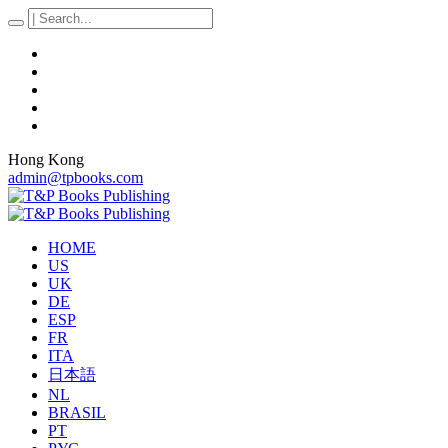
Hong Kong
admin@tpbooks.com
HOME
US
UK
DE
ESP
FR
ITA
日本語
NL
BRASIL
PT