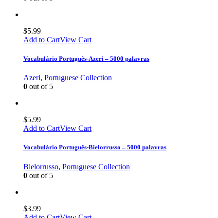
$
5.99
Add to Cart
View Cart
Vocabulário Português-Azeri – 5000 palavras
Azeri
,
Portuguese Collection
0
out of 5
$
5.99
Add to Cart
View Cart
Vocabulário Português-Bielorrusso – 5000 palavras
Bielorrusso
,
Portuguese Collection
0
out of 5
$
3.99
Add to Cart
View Cart