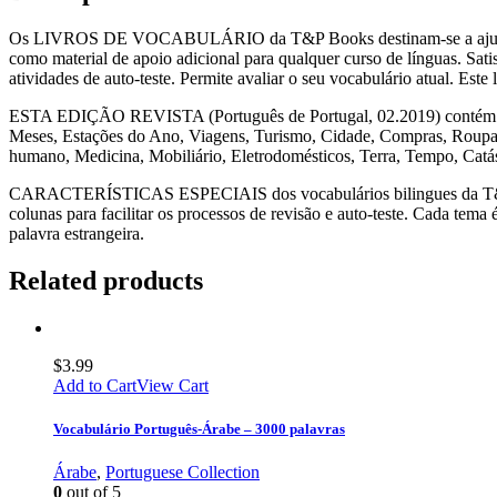
Os LIVROS DE VOCABULÁRIO da T&P Books destinam-se a ajudar a ap
como material de apoio adicional para qualquer curso de línguas. Sati
atividades de auto-teste. Permite avaliar o seu vocabulário atual. Est
ESTA EDIÇÃO REVISTA (Português de Portugal, 02.2019) contém 155 
Meses, Estações do Ano, Viagens, Turismo, Cidade, Compras, Roupas 
humano, Medicina, Mobiliário, Eletrodomésticos, Terra, Tempo, Catá
CARACTERÍSTICAS ESPECIAIS dos vocabulários bilingues da T&P Book
colunas para facilitar os processos de revisão e auto-teste. Cada tem
palavra estrangeira.
Related products
$
3.99
Add to Cart
View Cart
Vocabulário Português-Árabe – 3000 palavras
Árabe
,
Portuguese Collection
0
out of 5