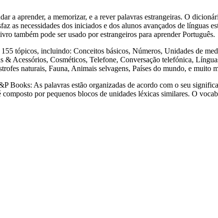
render, a memorizar, e a rever palavras estrangeiras. O dicionári
sfaz as necessidades dos iniciados e dos alunos avançados de línguas est
e livro também pode ser usado por estrangeiros para aprender Português.
tópicos, incluindo: Conceitos básicos, Números, Unidades de medida
& Acessórios, Cosméticos, Telefone, Conversação telefónica, Línguas 
strofes naturais, Fauna, Animais selvagens, Países do mundo, e muito 
s: As palavras estão organizadas de acordo com o seu significado,
a é composto por pequenos blocos de unidades léxicas similares. O voca