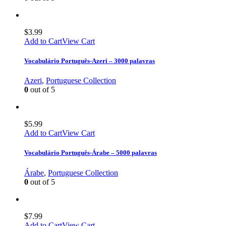
$
3.99
Add to Cart
View Cart
Vocabulário Português-Azeri – 3000 palavras
Azeri
,
Portuguese Collection
0
out of 5
$
5.99
Add to Cart
View Cart
Vocabulário Português-Árabe – 5000 palavras
Árabe
,
Portuguese Collection
0
out of 5
$
7.99
Add to Cart
View Cart