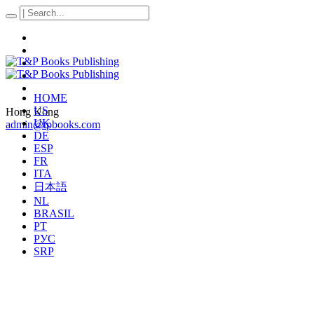
HOME
US
Hong Kong
UK
admin@tpbooks.com
DE
ESP
FR
ITA
日本語
NL
BRASIL
PT
РУС
SRP