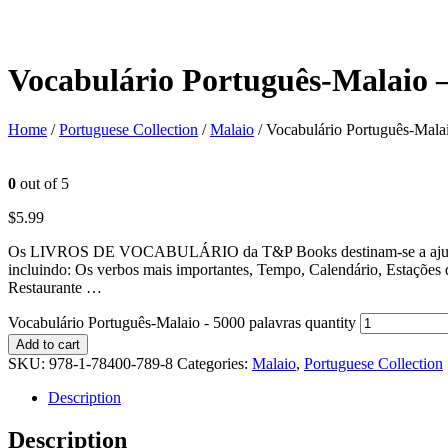
Vocabulário Português-Malaio –
Home
/
Portuguese Collection
/
Malaio
/ Vocabulário Português-Mala
0
out of 5
$
5.99
Os LIVROS DE VOCABULÁRIO da T&P Books destinam-se a ajudar a apr
incluindo: Os verbos mais importantes, Tempo, Calendário, Estações
Restaurante …
Vocabulário Português-Malaio - 5000 palavras quantity
Add to cart
SKU:
978-1-78400-789-8
Categories:
Malaio
,
Portuguese Collection
Description
Description