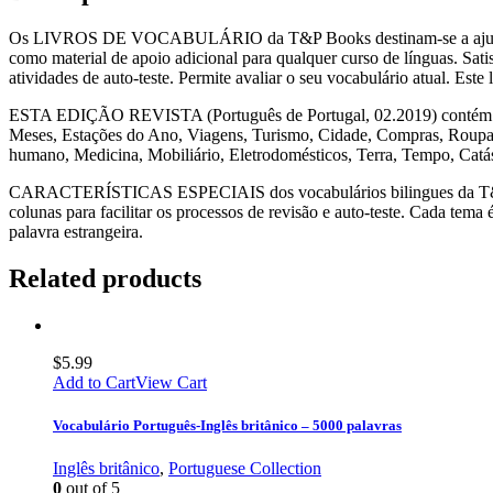
Os LIVROS DE VOCABULÁRIO da T&P Books destinam-se a ajudar a ap
como material de apoio adicional para qualquer curso de línguas. Sati
atividades de auto-teste. Permite avaliar o seu vocabulário atual. Est
ESTA EDIÇÃO REVISTA (Português de Portugal, 02.2019) contém 155 
Meses, Estações do Ano, Viagens, Turismo, Cidade, Compras, Roupas 
humano, Medicina, Mobiliário, Eletrodomésticos, Terra, Tempo, Catá
CARACTERÍSTICAS ESPECIAIS dos vocabulários bilingues da T&P Book
colunas para facilitar os processos de revisão e auto-teste. Cada tem
palavra estrangeira.
Related products
$
5.99
Add to Cart
View Cart
Vocabulário Português-Inglês britânico – 5000 palavras
Inglês britânico
,
Portuguese Collection
0
out of 5