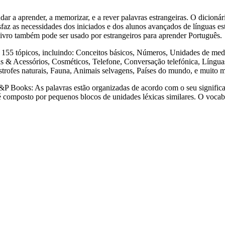
render, a memorizar, e a rever palavras estrangeiras. O dicionári
sfaz as necessidades dos iniciados e dos alunos avançados de línguas est
e livro também pode ser usado por estrangeiros para aprender Português.
tópicos, incluindo: Conceitos básicos, Números, Unidades de medida
& Acessórios, Cosméticos, Telefone, Conversação telefónica, Línguas 
strofes naturais, Fauna, Animais selvagens, Países do mundo, e muito 
s: As palavras estão organizadas de acordo com o seu significado,
a é composto por pequenos blocos de unidades léxicas similares. O voca