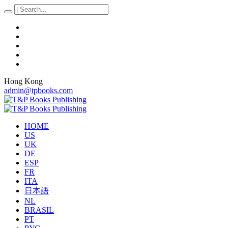
Hong Kong
admin@tpbooks.com
HOME
US
UK
DE
ESP
FR
ITA
日本語
NL
BRASIL
PT