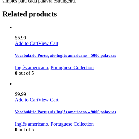
simples para cada palavra estrangeira.
Related products
$
5.99
Add to Cart
View Cart
Vocabulário Português-Inglês americano – 5000 palavras
Inglês americano
,
Portuguese Collection
0
out of 5
$
9.99
Add to Cart
View Cart
Vocabulário Português-Inglês americano – 9000 palavras
Inglês americano
,
Portuguese Collection
0
out of 5