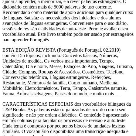
ajudar a aprender, a memorizar, e a rever palavras estrangeiras. O
dicionário contém mais de 5000 palavras de uso corrente.
Recomendado como material de apoio adicional para qualquer curso
de línguas. Satisfaz as necessidades dos iniciados e dos alunos
avançados de línguas estrangeiras. Conveniente para o uso diário,
sessões de revisão e atividades de auto-teste. Permite avaliar o seu
vocabulário atual. Este livro também pode ser usado por estrangeiros
para aprender Português.
ESTA EDIÇÃO REVISTA (Português de Portugal, 02.2019)
contém 155 tópicos, incluindo: Conceitos básicos, Números,
Unidades de medida, Os verbos mais importantes, Tempo,
Calendário, Dia e noite, Meses, Estações do Ano, Viagens, Turismo,
Cidade, Compras, Roupas & Acessórios, Cosméticos, Telefone,
Conversação telefónica, Línguas estrangeiras, Refeições,
Restaurante, Membros da família, Corpo humano, Medicina,
Mobiliário, Eletrodomésticos, Terra, Tempo, Catástrofes naturais,
Fauna, Animais selvagens, Países do mundo, e muito mais …
CARACTERÍSTICAS ESPECIAIS dos vocabulários bilingues da
T&P Books: As palavras estão organizadas de acordo com o seu
significado, e não por ordem alfabética. O conteúdo é apresentado
em três colunas para facilitar os processos de revisão e auto-teste.
Cada tema é composto por pequenos blocos de unidades léxicas
similares. O vocabulário disponibiliza uma transcrição adequada e