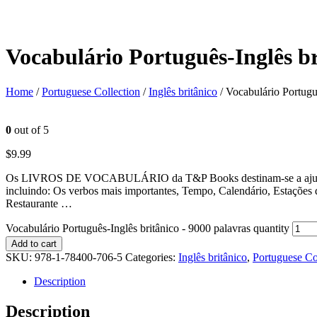
Vocabulário Português-Inglês br
Home
/
Portuguese Collection
/
Inglês britânico
/ Vocabulário Portugu
0
out of 5
$
9.99
Os LIVROS DE VOCABULÁRIO da T&P Books destinam-se a ajudar a apr
incluindo: Os verbos mais importantes, Tempo, Calendário, Estações
Restaurante …
Vocabulário Português-Inglês britânico - 9000 palavras quantity
Add to cart
SKU:
978-1-78400-706-5
Categories:
Inglês britânico
,
Portuguese Co
Description
Description