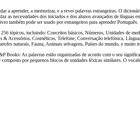
render, a memorizar, e a rever palavras estrangeiras. O dicionári
sfaz as necessidades dos iniciados e dos alunos avançados de línguas est
e livro também pode ser usado por estrangeiros para aprender Português.
tópicos, incluindo: Conceitos básicos, Números, Unidades de medida
& Acessórios, Cosméticos, Telefone, Conversação telefónica, Línguas 
strofes naturais, Fauna, Animais selvagens, Países do mundo, e muito 
s: As palavras estão organizadas de acordo com o seu significado,
a é composto por pequenos blocos de unidades léxicas similares. O voca