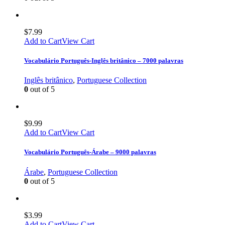
$
7.99
Add to Cart
View Cart
Vocabulário Português-Inglês britânico – 7000 palavras
Inglês britânico
,
Portuguese Collection
0
out of 5
$
9.99
Add to Cart
View Cart
Vocabulário Português-Árabe – 9000 palavras
Árabe
,
Portuguese Collection
0
out of 5
$
3.99
Add to Cart
View Cart