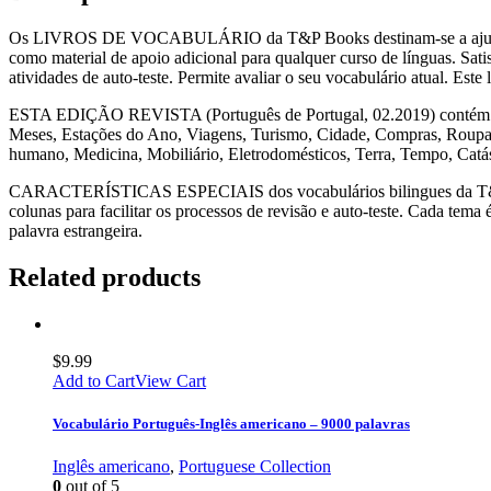
Os LIVROS DE VOCABULÁRIO da T&P Books destinam-se a ajudar a ap
como material de apoio adicional para qualquer curso de línguas. Sati
atividades de auto-teste. Permite avaliar o seu vocabulário atual. Est
ESTA EDIÇÃO REVISTA (Português de Portugal, 02.2019) contém 256 
Meses, Estações do Ano, Viagens, Turismo, Cidade, Compras, Roupas 
humano, Medicina, Mobiliário, Eletrodomésticos, Terra, Tempo, Catá
CARACTERÍSTICAS ESPECIAIS dos vocabulários bilingues da T&P Book
colunas para facilitar os processos de revisão e auto-teste. Cada tem
palavra estrangeira.
Related products
$
9.99
Add to Cart
View Cart
Vocabulário Português-Inglês americano – 9000 palavras
Inglês americano
,
Portuguese Collection
0
out of 5