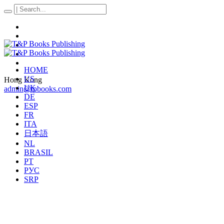
HOME
US
Hong Kong
UK
admin@tpbooks.com
DE
ESP
FR
ITA
日本語
NL
BRASIL
PT
РУС
SRP