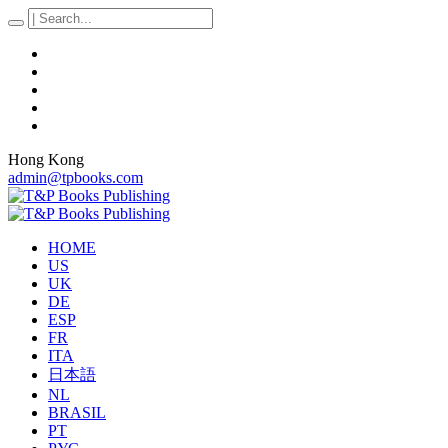
Hong Kong
admin@tpbooks.com
HOME
US
UK
DE
ESP
FR
ITA
日本語
NL
BRASIL
PT