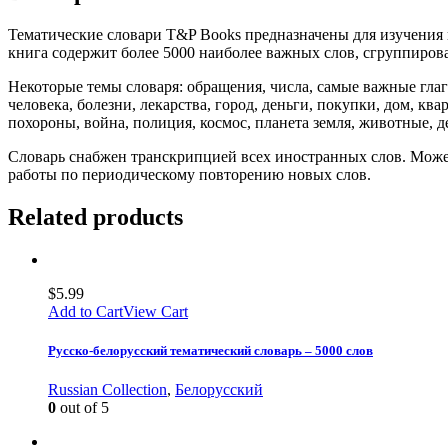
Тематические словари T&P Books предназначены для изучения 
книга содержит более 5000 наиболее важных слов, сгруппиров
Некоторые темы словаря: обращения, числа, самые важные глагол
человека, болезни, лекарства, город, деньги, покупки, дом, кв
похороны, война, полиция, космос, планета земля, животные, 
Словарь снабжен транскрипцией всех иностранных слов. Может
работы по периодическому повторению новых слов.
Related products
$
5.99
Add to Cart
View Cart
Русско-белорусский тематический словарь – 5000 слов
Russian Collection
,
Белорусский
0
out of 5