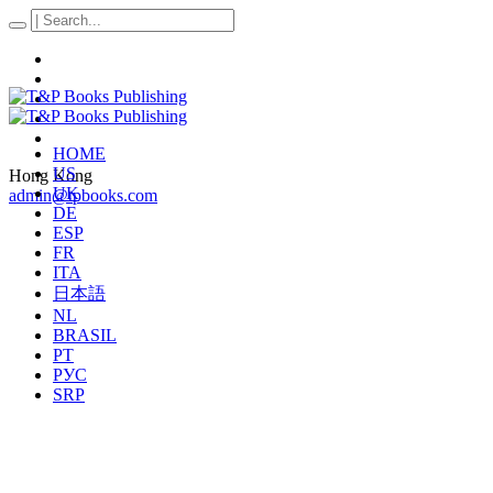
HOME
US
Hong Kong
UK
admin@tpbooks.com
DE
ESP
FR
ITA
日本語
NL
BRASIL
PT
РУС
SRP