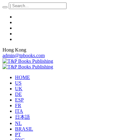
Hong Kong
admin@tpbooks.com
HOME
US
UK
DE
ESP
FR
ITA
日本語
NL
BRASIL
PT