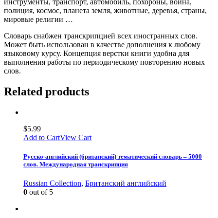
инструменты, транспорт, автомобиль, похороны, война,
полиция, космос, планета земля, животные, деревья, страны,
мировые религии …
Словарь снабжен транскрипцией всех иностранных слов.
Может быть использован в качестве дополнения к любому
языковому курсу. Концепция верстки книги удобна для
выполнения работы по периодическому повторению новых
слов.
Related products
$
5.99
Add to Cart
View Cart
Русско-английский (британский) тематический словарь – 5000
слов. Международная транскрипция
Russian Collection
,
Британский английский
0
out of 5