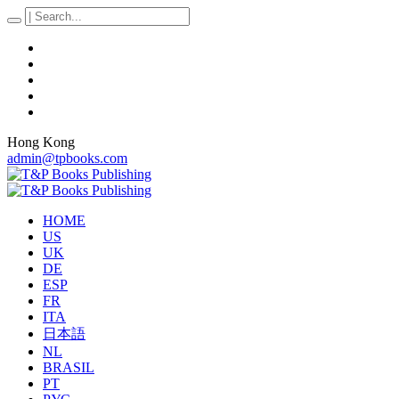
Hong Kong
admin@tpbooks.com
HOME
US
UK
DE
ESP
FR
ITA
日本語
NL
BRASIL
PT