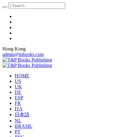
Hong Kong
admin@tpbooks.com
HOME
US
UK
DE
ESP
FR
ITA
日本語
NL
BRASIL
PT