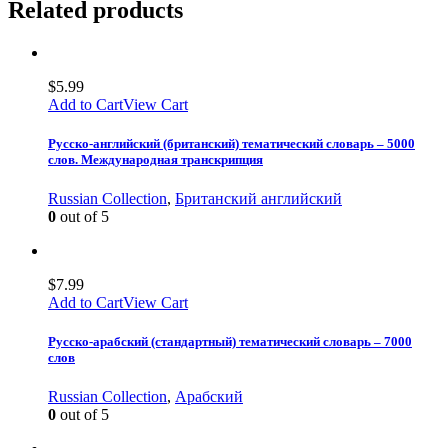
Related products
$
5.99
Add to Cart
View Cart
Русско-английский (британский) тематический словарь – 5000
слов. Международная транскрипция
Russian Collection
,
Британский английский
0
out of 5
$
7.99
Add to Cart
View Cart
Русско-арабский (стандартный) тематический словарь – 7000
слов
Russian Collection
,
Арабский
0
out of 5