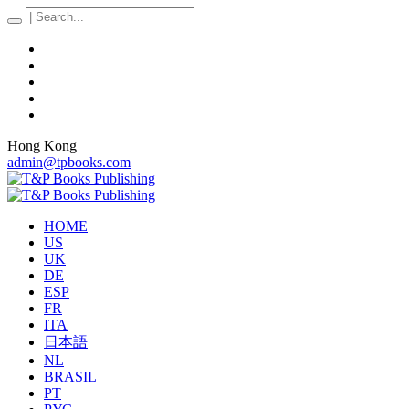
Hong Kong
admin@tpbooks.com
HOME
US
UK
DE
ESP
FR
ITA
日本語
NL
BRASIL
PT