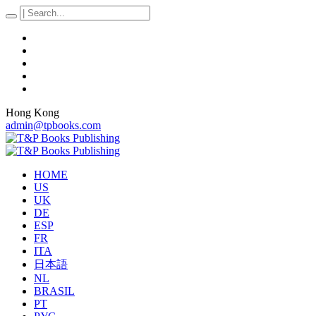
Hong Kong
admin@tpbooks.com
HOME
US
UK
DE
ESP
FR
ITA
日本語
NL
BRASIL
PT