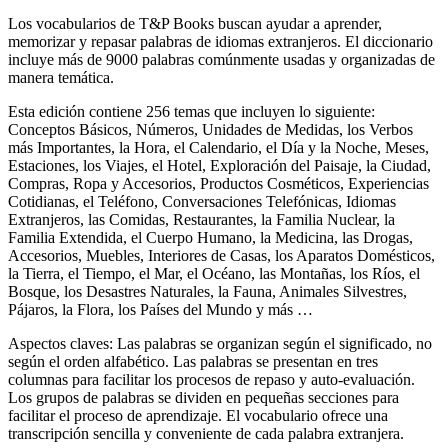
Los vocabularios de T&P Books buscan ayudar a aprender,
memorizar y repasar palabras de idiomas extranjeros. El diccionario
incluye más de 9000 palabras comúnmente usadas y organizadas de
manera temática.
Esta edición contiene 256 temas que incluyen lo siguiente:
Conceptos Básicos, Números, Unidades de Medidas, los Verbos
más Importantes, la Hora, el Calendario, el Día y la Noche, Meses,
Estaciones, los Viajes, el Hotel, Exploración del Paisaje, la Ciudad,
Compras, Ropa y Accesorios, Productos Cosméticos, Experiencias
Cotidianas, el Teléfono, Conversaciones Telefónicas, Idiomas
Extranjeros, las Comidas, Restaurantes, la Familia Nuclear, la
Familia Extendida, el Cuerpo Humano, la Medicina, las Drogas,
Accesorios, Muebles, Interiores de Casas, los Aparatos Domésticos,
la Tierra, el Tiempo, el Mar, el Océano, las Montañas, los Ríos, el
Bosque, los Desastres Naturales, la Fauna, Animales Silvestres,
Pájaros, la Flora, los Países del Mundo y más …
Aspectos claves: Las palabras se organizan según el significado, no
según el orden alfabético. Las palabras se presentan en tres
columnas para facilitar los procesos de repaso y auto-evaluación.
Los grupos de palabras se dividen en pequeñas secciones para
facilitar el proceso de aprendizaje. El vocabulario ofrece una
transcripción sencilla y conveniente de cada palabra extranjera.