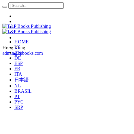
HOME
US
Hong Kong
UK
admin@tpbooks.com
DE
ESP
FR
ITA
日本語
NL
BRASIL
PT
РУС
SRP