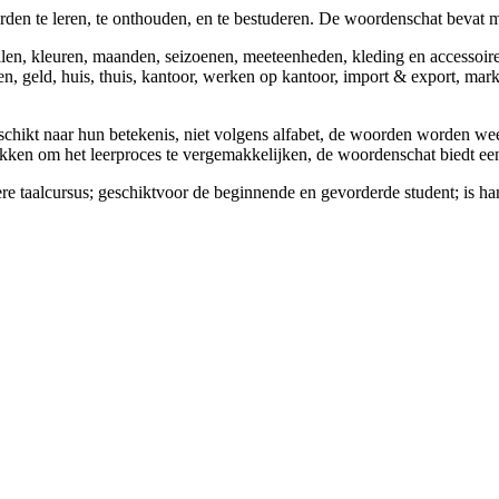
en te leren, te onthouden, en te bestuderen. De woordenschat bevat m
n, kleuren, maanden, seizoenen, meeteenheden, kleding en accessoires,
n, geld, huis, thuis, kantoor, werken op kantoor, import & export, mark
hikt naar hun betekenis, niet volgens alfabet, de woorden worden wee
kken om het leerproces te vergemakkelijken, de woordenschat biedt ee
 taalcursus; geschiktvoor de beginnende en gevorderde student; is hand