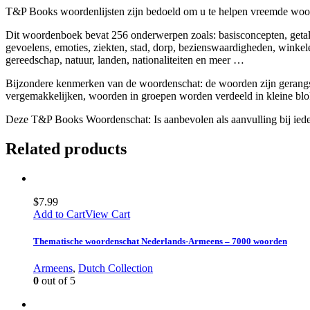
T&P Books woordenlijsten zijn bedoeld om u te helpen vreemde woord
Dit woordenboek bevat 256 onderwerpen zoals: basisconcepten, getalle
gevoelens, emoties, ziekten, stad, dorp, bezienswaardigheden, winkele
gereedschap, natuur, landen, nationaliteiten en meer …
Bijzondere kenmerken van de woordenschat: de woorden zijn gerangsc
vergemakkelijken, woorden in groepen worden verdeeld in kleine blo
Deze T&P Books Woordenschat: Is aanbevolen als aanvulling bij iedere
Related products
$
7.99
Add to Cart
View Cart
Thematische woordenschat Nederlands-Armeens – 7000 woorden
Armeens
,
Dutch Collection
0
out of 5