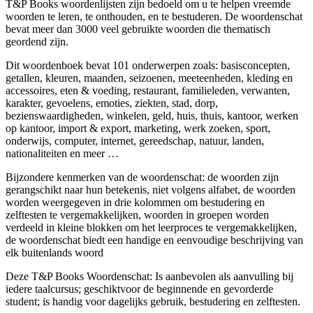
T&P Books woordenlijsten zijn bedoeld om u te helpen vreemde
woorden te leren, te onthouden, en te bestuderen. De woordenschat
bevat meer dan 3000 veel gebruikte woorden die thematisch
geordend zijn.
Dit woordenboek bevat 101 onderwerpen zoals: basisconcepten,
getallen, kleuren, maanden, seizoenen, meeteenheden, kleding en
accessoires, eten & voeding, restaurant, familieleden, verwanten,
karakter, gevoelens, emoties, ziekten, stad, dorp,
bezienswaardigheden, winkelen, geld, huis, thuis, kantoor, werken
op kantoor, import & export, marketing, werk zoeken, sport,
onderwijs, computer, internet, gereedschap, natuur, landen,
nationaliteiten en meer …
Bijzondere kenmerken van de woordenschat: de woorden zijn
gerangschikt naar hun betekenis, niet volgens alfabet, de woorden
worden weergegeven in drie kolommen om bestudering en
zelftesten te vergemakkelijken, woorden in groepen worden
verdeeld in kleine blokken om het leerproces te vergemakkelijken,
de woordenschat biedt een handige en eenvoudige beschrijving van
elk buitenlands woord
Deze T&P Books Woordenschat: Is aanbevolen als aanvulling bij
iedere taalcursus; geschiktvoor de beginnende en gevorderde
student; is handig voor dagelijks gebruik, bestudering en zelftesten.