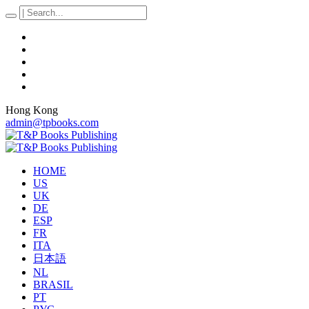
Hong Kong
admin@tpbooks.com
HOME
US
UK
DE
ESP
FR
ITA
日本語
NL
BRASIL
PT