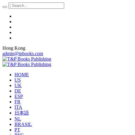
Hong Kong
admin@tpbooks.com
HOME
US
UK
DE
ESP
FR
ITA
日本語
NL
BRASIL
PT