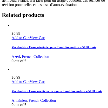
de niveau avancé. Est idéal pour un usage quotidien, des séances de
révision ponctuelles et des tests d’auto-évaluation.
Related products
$
5.99
Add to Cart
View Cart
Vocabulaire Français-Azéri pour l’autoformation – 5000 mots
Azéri
,
French Collection
0
out of 5
$
5.99
Add to Cart
View Cart
Vocabulaire Français-Arménien pour l’autoformation – 5000 mots
Arménien
,
French Collection
0
out of 5