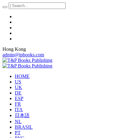
Hong Kong
admin@tpbooks.com
HOME
US
UK
DE
ESP
FR
ITA
日本語
NL
BRASIL
PT