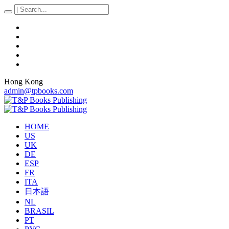
Hong Kong
admin@tpbooks.com
HOME
US
UK
DE
ESP
FR
ITA
日本語
NL
BRASIL
PT