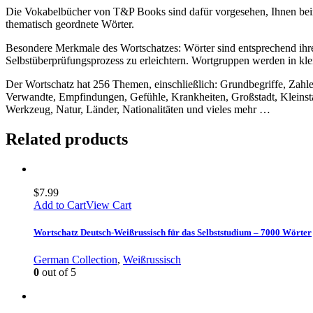
Die Vokabelbücher von T&P Books sind dafür vorgesehen, Ihnen beim
thematisch geordnete Wörter.
Besondere Merkmale des Wortschatzes: Wörter sind entsprechend ihrer
Selbstüberprüfungsprozess zu erleichtern. Wortgruppen werden in kle
Der Wortschatz hat 256 Themen, einschließlich: Grundbegriffe, Zahl
Verwandte, Empfindungen, Gefühle, Krankheiten, Großstadt, Kleinsta
Werkzeug, Natur, Länder, Nationalitäten und vieles mehr …
Related products
$
7.99
Add to Cart
View Cart
Wortschatz Deutsch-Weißrussisch für das Selbststudium – 7000 Wörter
German Collection
,
Weißrussisch
0
out of 5