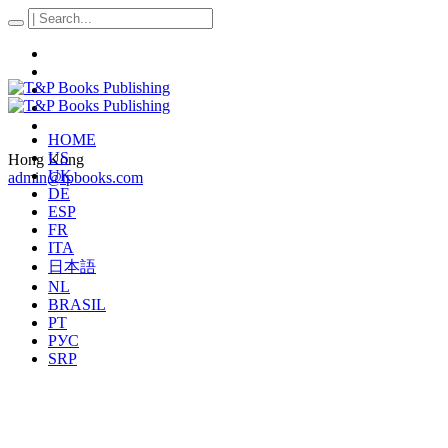
HOME
US
Hong Kong
UK
admin@tpbooks.com
DE
ESP
FR
ITA
日本語
NL
BRASIL
PT
РУС
SRP