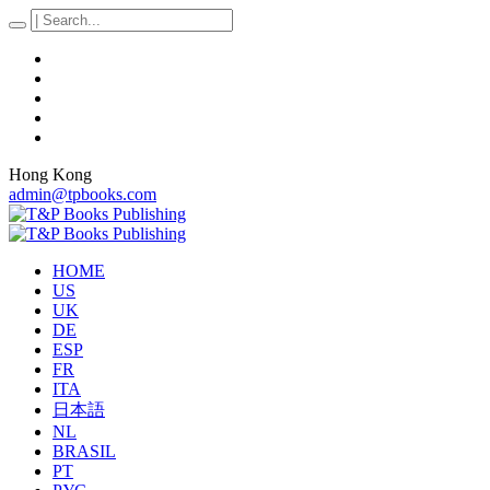
Hong Kong
admin@tpbooks.com
HOME
US
UK
DE
ESP
FR
ITA
日本語
NL
BRASIL
PT