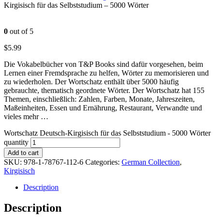
Kirgisisch für das Selbststudium – 5000 Wörter
0
out of 5
$
5.99
Die Vokabelbücher von T&P Books sind dafür vorgesehen, beim
Lernen einer Fremdsprache zu helfen, Wörter zu memorisieren und
zu wiederholen. Der Wortschatz enthält über 5000 häufig
gebrauchte, thematisch geordnete Wörter. Der Wortschatz hat 155
Themen, einschließlich: Zahlen, Farben, Monate, Jahreszeiten,
Maßeinheiten, Essen und Ernährung, Restaurant, Verwandte und
vieles mehr …
Wortschatz Deutsch-Kirgisisch für das Selbststudium - 5000 Wörter
quantity
Add to cart
SKU:
978-1-78767-112-6
Categories:
German Collection
,
Kirgisisch
Description
Description