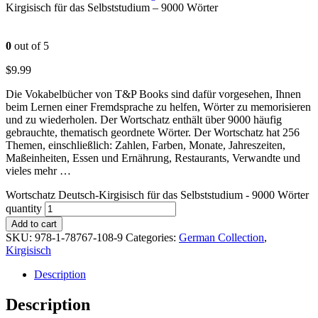
Kirgisisch für das Selbststudium – 9000 Wörter
0
out of 5
$
9.99
Die Vokabelbücher von T&P Books sind dafür vorgesehen, Ihnen
beim Lernen einer Fremdsprache zu helfen, Wörter zu memorisieren
und zu wiederholen. Der Wortschatz enthält über 9000 häufig
gebrauchte, thematisch geordnete Wörter. Der Wortschatz hat 256
Themen, einschließlich: Zahlen, Farben, Monate, Jahreszeiten,
Maßeinheiten, Essen und Ernährung, Restaurants, Verwandte und
vieles mehr …
Wortschatz Deutsch-Kirgisisch für das Selbststudium - 9000 Wörter
quantity
Add to cart
SKU:
978-1-78767-108-9
Categories:
German Collection
,
Kirgisisch
Description
Description