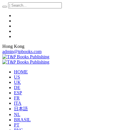
Hong Kong
admin@tpbooks.com
HOME
US
UK
DE
ESP
FR
ITA
日本語
NL
BRASIL
PT