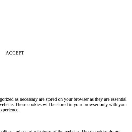
ACCEPT
gorized as necessary are stored on your browser as they are essential
 website. These cookies will be stored in your browser only with your
experience.
nalities and security features of the website. These cookies do not