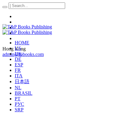
HOME
US
Hong Kong
UK
admin@tpbooks.com
DE
ESP
FR
ITA
日本語
NL
BRASIL
PT
РУС
SRP