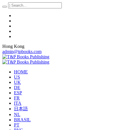
Hong Kong
admin@tpbooks.com
HOME
US
UK
DE
ESP
FR
ITA
日本語
NL
BRASIL
PT