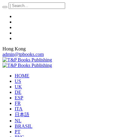
Hong Kong
admin@tpbooks.com
HOME
US
UK
DE
ESP
FR
ITA
日本語
NL
BRASIL
PT