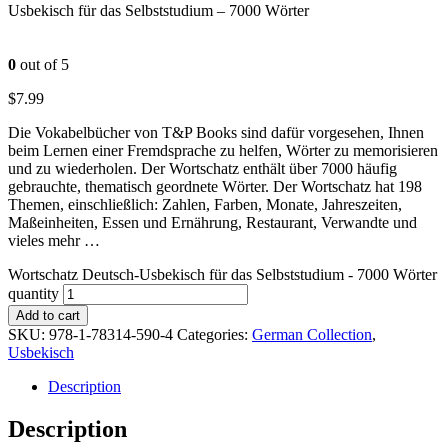
Usbekisch für das Selbststudium – 7000 Wörter
0
out of 5
$
7.99
Die Vokabelbücher von T&P Books sind dafür vorgesehen, Ihnen
beim Lernen einer Fremdsprache zu helfen, Wörter zu memorisieren
und zu wiederholen. Der Wortschatz enthält über 7000 häufig
gebrauchte, thematisch geordnete Wörter. Der Wortschatz hat 198
Themen, einschließlich: Zahlen, Farben, Monate, Jahreszeiten,
Maßeinheiten, Essen und Ernährung, Restaurant, Verwandte und
vieles mehr …
Wortschatz Deutsch-Usbekisch für das Selbststudium - 7000 Wörter
quantity
Add to cart
SKU:
978-1-78314-590-4
Categories:
German Collection
,
Usbekisch
Description
Description