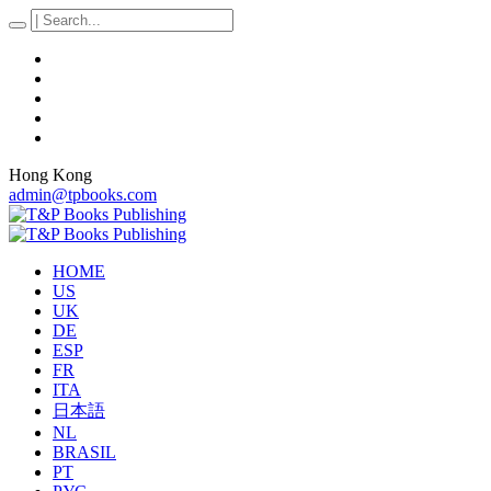
Hong Kong
admin@tpbooks.com
HOME
US
UK
DE
ESP
FR
ITA
日本語
NL
BRASIL
PT