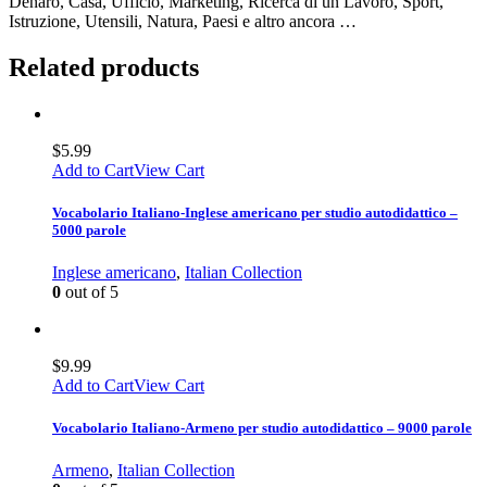
Denaro, Casa, Ufficio, Marketing, Ricerca di un Lavoro, Sport,
Istruzione, Utensili, Natura, Paesi e altro ancora …
Related products
$
5.99
Add to Cart
View Cart
Vocabolario Italiano-Inglese americano per studio autodidattico –
5000 parole
Inglese americano
,
Italian Collection
0
out of 5
$
9.99
Add to Cart
View Cart
Vocabolario Italiano-Armeno per studio autodidattico – 9000 parole
Armeno
,
Italian Collection