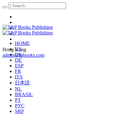
HOME
US
Hong Kong
UK
admin@tpbooks.com
DE
ESP
FR
ITA
日本語
NL
BRASIL
PT
РУС
SRP