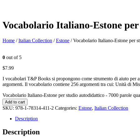
Vocabolario Italiano-Estone per
Home
/
Italian Collection
/
Estone
/ Vocabolario Italiano-Estone per s
0
out of 5
$
7.99
I vocabolari T&P Books si propongono come strumento di aiuto per appr
argomenti. Il vocabolario contiene 256 argomenti tra cui: Unità di Mis
Vocabolario Italiano-Estone per studio autodidattico - 7000 parole qua
Add to cart
SKU:
978-1-78314-411-2
Categories:
Estone
,
Italian Collection
Description
Description