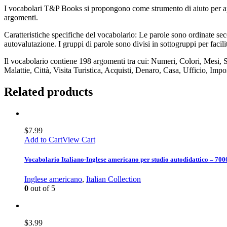
I vocabolari T&P Books si propongono come strumento di aiuto per appr
argomenti.
Caratteristiche specifiche del vocabolario: Le parole sono ordinate seco
autovalutazione. I gruppi di parole sono divisi in sottogruppi per facil
Il vocabolario contiene 198 argomenti tra cui: Numeri, Colori, Mesi, 
Malattie, Città, Visita Turistica, Acquisti, Denaro, Casa, Ufficio, Imp
Related products
$
7.99
Add to Cart
View Cart
Vocabolario Italiano-Inglese americano per studio autodidattico – 700
Inglese americano
,
Italian Collection
0
out of 5
$
3.99