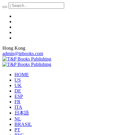
Hong Kong
admin@tpbooks.com
HOME
US
UK
DE
ESP
FR
ITA
日本語
NL
BRASIL
PT