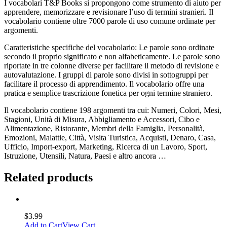
I vocabolari T&P Books si propongono come strumento di aiuto per
apprendere, memorizzare e revisionare l’uso di termini stranieri. Il
vocabolario contiene oltre 7000 parole di uso comune ordinate per
argomenti.
Caratteristiche specifiche del vocabolario: Le parole sono ordinate
secondo il proprio significato e non alfabeticamente. Le parole sono
riportate in tre colonne diverse per facilitare il metodo di revisione e
autovalutazione. I gruppi di parole sono divisi in sottogruppi per
facilitare il processo di apprendimento. Il vocabolario offre una
pratica e semplice trascrizione fonetica per ogni termine straniero.
Il vocabolario contiene 198 argomenti tra cui: Numeri, Colori, Mesi,
Stagioni, Unità di Misura, Abbigliamento e Accessori, Cibo e
Alimentazione, Ristorante, Membri della Famiglia, Personalità,
Emozioni, Malattie, Città, Visita Turistica, Acquisti, Denaro, Casa,
Ufficio, Import-export, Marketing, Ricerca di un Lavoro, Sport,
Istruzione, Utensili, Natura, Paesi e altro ancora …
Related products
$
3.99
Add to Cart
View Cart