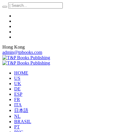
Hong Kong
admin@tpbooks.com
HOME
US
UK
DE
ESP
FR
ITA
日本語
NL
BRASIL
PT