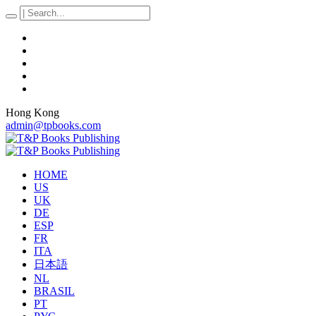
Hong Kong
admin@tpbooks.com
HOME
US
UK
DE
ESP
FR
ITA
日本語
NL
BRASIL
PT