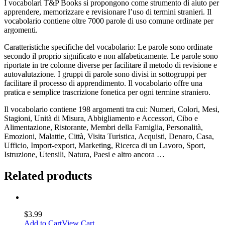
I vocabolari T&P Books si propongono come strumento di aiuto per
apprendere, memorizzare e revisionare l’uso di termini stranieri. Il
vocabolario contiene oltre 7000 parole di uso comune ordinate per
argomenti.
Caratteristiche specifiche del vocabolario: Le parole sono ordinate
secondo il proprio significato e non alfabeticamente. Le parole sono
riportate in tre colonne diverse per facilitare il metodo di revisione e
autovalutazione. I gruppi di parole sono divisi in sottogruppi per
facilitare il processo di apprendimento. Il vocabolario offre una
pratica e semplice trascrizione fonetica per ogni termine straniero.
Il vocabolario contiene 198 argomenti tra cui: Numeri, Colori, Mesi,
Stagioni, Unità di Misura, Abbigliamento e Accessori, Cibo e
Alimentazione, Ristorante, Membri della Famiglia, Personalità,
Emozioni, Malattie, Città, Visita Turistica, Acquisti, Denaro, Casa,
Ufficio, Import-export, Marketing, Ricerca di un Lavoro, Sport,
Istruzione, Utensili, Natura, Paesi e altro ancora …
Related products
$
3.99
Add to Cart
View Cart