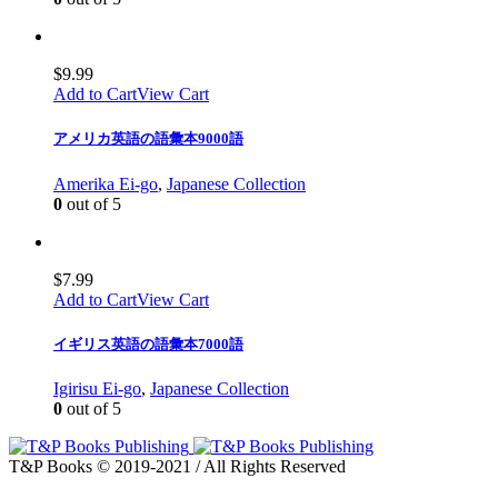
$
9.99
Add to Cart
View Cart
アメリカ英語の語彙本9000語
Amerika Ei-go
,
Japanese Collection
0
out of 5
$
7.99
Add to Cart
View Cart
イギリス英語の語彙本7000語
Igirisu Ei-go
,
Japanese Collection
0
out of 5
T&P Books © 2019-2021 / All Rights Reserved