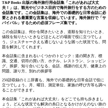
T&P Books 出版の海外旅行用会話集「これがあれば大丈
夫！」は、観光やビジネス目的で海外旅行をする方のための
会話集です。この会話集は、海外での基礎的な日常会話に必
要とされる最重要な言葉を収録しています。海外旅行で「サ
バイバル」するための必須フレーズ集です。
この会話集は、何かを聞きたいとき、道順を知りたいとき、
値段を知りたいときなどほとんどの場面で役に立つでしょ
う。ジェスチャーさえも通じないような困った状況でも、問
題を解決してくれます。
本会話集に含まれるいくつかのトピック：道の聞き方、標
識、交通、切符の買い方、ホテル、レストラン、ショッピン
グ、挨拶、知り合いになる、会話、感謝の伝え方、健康上の
問題、謝り方、別れの挨拶等
250語収録のミニ辞書も、海外での基礎的な日常会話で役に
立つでしょう。月、曜日、測定単位、家族の呼び方等も調べ
ることができます。
本会話集「これがあれば大丈夫!」をどこでも持ち歩きまし
ょう。どんな状況でも解決の糸口となるかけがえのない旅の