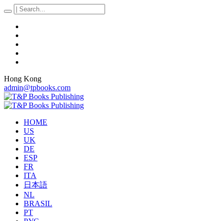
Hong Kong
admin@tpbooks.com
HOME
US
UK
DE
ESP
FR
ITA
日本語
NL
BRASIL
PT