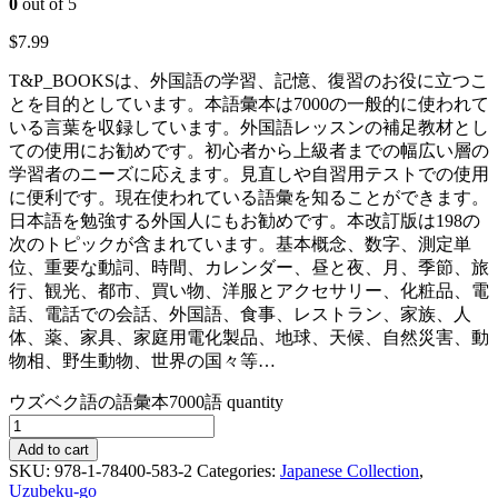
0
out of 5
$
7.99
T&P_BOOKSは、外国語の学習、記憶、復習のお役に立つこ
とを目的としています。本語彙本は7000の一般的に使われて
いる言葉を収録しています。外国語レッスンの補足教材とし
ての使用にお勧めです。初心者から上級者までの幅広い層の
学習者のニーズに応えます。見直しや自習用テストでの使用
に便利です。現在使われている語彙を知ることができます。
日本語を勉強する外国人にもお勧めです。本改訂版は198の
次のトピックが含まれています。基本概念、数字、測定単
位、重要な動詞、時間、カレンダー、昼と夜、月、季節、旅
行、観光、都市、買い物、洋服とアクセサリー、化粧品、電
話、電話での会話、外国語、食事、レストラン、家族、人
体、薬、家具、家庭用電化製品、地球、天候、自然災害、動
物相、野生動物、世界の国々等…
ウズベク語の語彙本7000語 quantity
Add to cart
SKU:
978-1-78400-583-2
Categories:
Japanese Collection
,
Uzubeku-go