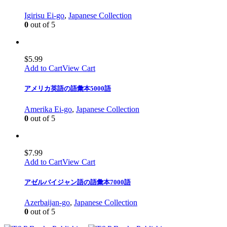
Igirisu Ei-go
,
Japanese Collection
0
out of 5
$
5.99
Add to Cart
View Cart
アメリカ英語の語彙本5000語
Amerika Ei-go
,
Japanese Collection
0
out of 5
$
7.99
Add to Cart
View Cart
アゼルバイジャン語の語彙本7000語
Azerbaijan-go
,
Japanese Collection
0
out of 5