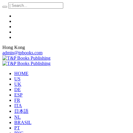
Hong Kong
admin@tpbooks.com
HOME
US
UK
DE
ESP
FR
ITA
日本語
NL
BRASIL
PT