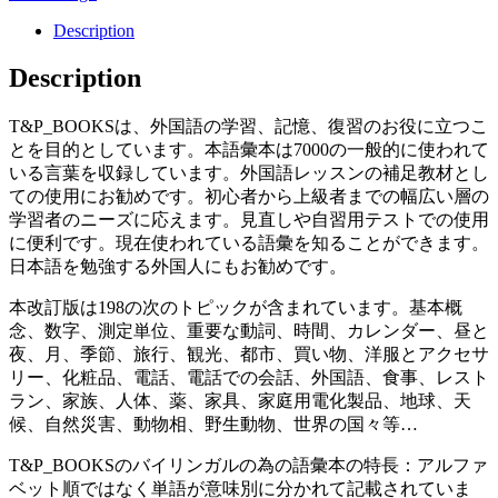
Description
Description
T&P_BOOKSは、外国語の学習、記憶、復習のお役に立つこ
とを目的としています。本語彙本は7000の一般的に使われて
いる言葉を収録しています。外国語レッスンの補足教材とし
ての使用にお勧めです。初心者から上級者までの幅広い層の
学習者のニーズに応えます。見直しや自習用テストでの使用
に便利です。現在使われている語彙を知ることができます。
日本語を勉強する外国人にもお勧めです。
本改訂版は198の次のトピックが含まれています。基本概
念、数字、測定単位、重要な動詞、時間、カレンダー、昼と
夜、月、季節、旅行、観光、都市、買い物、洋服とアクセサ
リー、化粧品、電話、電話での会話、外国語、食事、レスト
ラン、家族、人体、薬、家具、家庭用電化製品、地球、天
候、自然災害、動物相、野生動物、世界の国々等…
T&P_BOOKSのバイリンガルの為の語彙本の特長：アルファ
ベット順ではなく単語が意味別に分かれて記載されていま