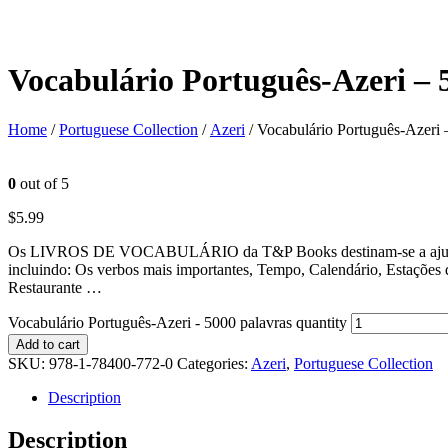
Vocabulário Português-Azeri – 
Home
/
Portuguese Collection
/
Azeri
/ Vocabulário Português-Azeri 
0
out of 5
$
5.99
Os LIVROS DE VOCABULÁRIO da T&P Books destinam-se a ajudar a apr
incluindo: Os verbos mais importantes, Tempo, Calendário, Estações
Restaurante …
Vocabulário Português-Azeri - 5000 palavras quantity
Add to cart
SKU:
978-1-78400-772-0
Categories:
Azeri
,
Portuguese Collection
Description
Description