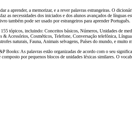
render, a memorizar, e a rever palavras estrangeiras. O dicionári
sfaz as necessidades dos iniciados e dos alunos avançados de línguas est
e livro também pode ser usado por estrangeiros para aprender Português.
tópicos, incluindo: Conceitos básicos, Números, Unidades de medida
& Acessórios, Cosméticos, Telefone, Conversação telefónica, Línguas 
strofes naturais, Fauna, Animais selvagens, Países do mundo, e muito 
s: As palavras estão organizadas de acordo com o seu significado,
a é composto por pequenos blocos de unidades léxicas similares. O voca