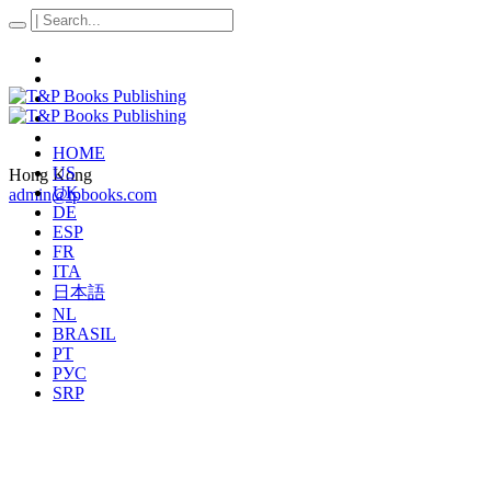
HOME
US
Hong Kong
UK
admin@tpbooks.com
DE
ESP
FR
ITA
日本語
NL
BRASIL
PT
РУС
SRP