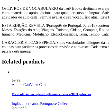
Os LIVROS DE VOCABULÁRIO da T&P Books destinam-se a ajudar a ap
como material de apoio adicional para qualquer curso de línguas. Sati
atividades de auto-teste. Permite avaliar o seu vocabulário atual. Est
ESTA EDIÇÃO REVISTA (Português de Portugal, 02.2019) contém 155 
Meses, Estações do Ano, Viagens, Turismo, Cidade, Compras, Roupas 
humano, Medicina, Mobiliário, Eletrodomésticos, Terra, Tempo, Catá
CARACTERÍSTICAS ESPECIAIS dos vocabulários bilingues da T&P Book
colunas para facilitar os processos de revisão e auto-teste. Cada tem
palavra estrangeira.
Related products
$
9.99
Add to Cart
View Cart
Vocabulário Português-Inglês americano – 9000 palavras
Inglês americano
,
Portuguese Collection
0
out of 5