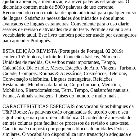
ajudar a aprender, a memorizar, e a rever palavras estrangeiras. O
dicionário contém mais de 5000 palavras de uso corrente.
Recomendado como material de apoio adicional para qualquer curso
de línguas. Satisfaz as necessidades dos iniciados e dos alunos
avançados de línguas estrangeiras. Conveniente para o uso diário,
sessões de revisão e atividades de auto-teste. Permite avaliar o seu
vocabulário atual. Este livro também pode ser usado por estrangeiros
para aprender Português.
ESTA EDIÇÃO REVISTA (Português de Portugal, 02.2019)
contém 155 tópicos, incluindo: Conceitos básicos, Números,
Unidades de medida, Os verbos mais importantes, Tempo,
Calendário, Dia e noite, Meses, Estações do Ano, Viagens, Turismo,
Cidade, Compras, Roupas & Acessórios, Cosméticos, Telefone,
Conversação telefónica, Línguas estrangeiras, Refeições,
Restaurante, Membros da família, Corpo humano, Medicina,
Mobiliário, Eletrodomésticos, Terra, Tempo, Catástrofes naturais,
Fauna, Animais selvagens, Países do mundo, e muito mais …
CARACTERÍSTICAS ESPECIAIS dos vocabulários bilingues da
T&P Books: As palavras estão organizadas de acordo com o seu
significado, e não por ordem alfabética. O conteúdo é apresentado
em três colunas para facilitar os processos de revisão e auto-teste.
Cada tema é composto por pequenos blocos de unidades léxicas
similares. O vocabulário disponibiliza uma transcrição adequada e