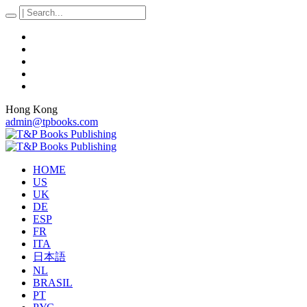
Hong Kong
admin@tpbooks.com
HOME
US
UK
DE
ESP
FR
ITA
日本語
NL
BRASIL
PT