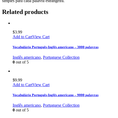
simples para cada palavra estrangeira.
Related products
$
3.99
Add to Cart
View Cart
Vocabulário Português-Inglês americano – 3000 palavras
Inglês americano
,
Portuguese Collection
0
out of 5
$
9.99
Add to Cart
View Cart
Vocabulário Português-Inglês americano – 9000 palavras
Inglês americano
,
Portuguese Collection
0
out of 5