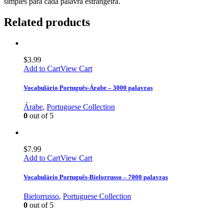
simples para cada palavra estrangeira.
Related products
$
3.99
Add to Cart
View Cart
Vocabulário Português-Árabe – 3000 palavras
Árabe
,
Portuguese Collection
0
out of 5
$
7.99
Add to Cart
View Cart
Vocabulário Português-Bielorrusso – 7000 palavras
Bielorrusso
,
Portuguese Collection
0
out of 5