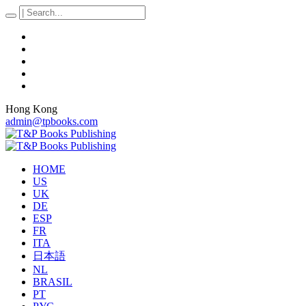
Hong Kong
admin@tpbooks.com
HOME
US
UK
DE
ESP
FR
ITA
日本語
NL
BRASIL
PT