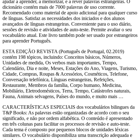
ajudar a aprender, a memorizar, e a rever palavras estrangeiras. O
dicionário contém mais de 7000 palavras de uso corrente.
Recomendado como material de apoio adicional para qualquer curso
de línguas. Satisfaz as necessidades dos iniciados e dos alunos
avançados de línguas estrangeiras. Conveniente para o uso diário,
sessões de revisão e atividades de auto-teste. Permite avaliar o seu
vocabulário atual. Este livro também pode ser usado por estrangeiros
para aprender Português.
ESTA EDIÇÃO REVISTA (Português de Portugal, 02.2019)
contém 198 tópicos, incluindo: Conceitos básicos, Números,
Unidades de medida, Os verbos mais importantes, Tempo,
Calendário, Dia e noite, Meses, Estações do Ano, Viagens, Turismo,
Cidade, Compras, Roupas & Acessórios, Cosméticos, Telefone,
Conversação telefónica, Línguas estrangeiras, Refeições,
Restaurante, Membros da família, Corpo humano, Medicina,
Mobiliário, Eletrodomésticos, Terra, Tempo, Catástrofes naturais,
Fauna, Animais selvagens, Países do mundo, e muito mais …
CARACTERÍSTICAS ESPECIAIS dos vocabulários bilingues da
T&P Books: As palavras estão organizadas de acordo com o seu
significado, e não por ordem alfabética. O conteúdo é apresentado
em três colunas para facilitar os processos de revisão e auto-teste.
Cada tema é composto por pequenos blocos de unidades léxicas
similares. O vocabulário disponibiliza uma transcrição adequada e