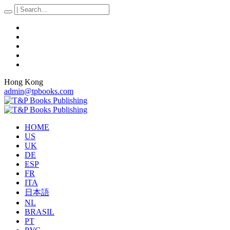
Hong Kong
admin@tpbooks.com
HOME
US
UK
DE
ESP
FR
ITA
日本語
NL
BRASIL
PT