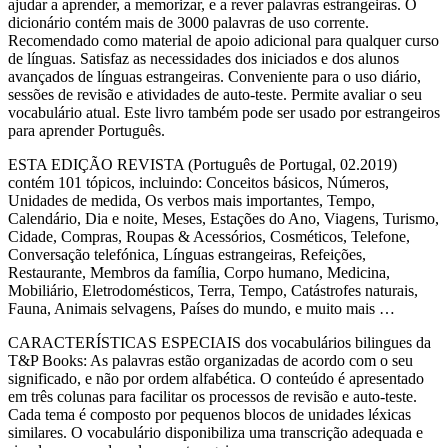
ajudar a aprender, a memorizar, e a rever palavras estrangeiras. O
dicionário contém mais de 3000 palavras de uso corrente.
Recomendado como material de apoio adicional para qualquer curso
de línguas. Satisfaz as necessidades dos iniciados e dos alunos
avançados de línguas estrangeiras. Conveniente para o uso diário,
sessões de revisão e atividades de auto-teste. Permite avaliar o seu
vocabulário atual. Este livro também pode ser usado por estrangeiros
para aprender Português.
ESTA EDIÇÃO REVISTA (Português de Portugal, 02.2019)
contém 101 tópicos, incluindo: Conceitos básicos, Números,
Unidades de medida, Os verbos mais importantes, Tempo,
Calendário, Dia e noite, Meses, Estações do Ano, Viagens, Turismo,
Cidade, Compras, Roupas & Acessórios, Cosméticos, Telefone,
Conversação telefónica, Línguas estrangeiras, Refeições,
Restaurante, Membros da família, Corpo humano, Medicina,
Mobiliário, Eletrodomésticos, Terra, Tempo, Catástrofes naturais,
Fauna, Animais selvagens, Países do mundo, e muito mais …
CARACTERÍSTICAS ESPECIAIS dos vocabulários bilingues da
T&P Books: As palavras estão organizadas de acordo com o seu
significado, e não por ordem alfabética. O conteúdo é apresentado
em três colunas para facilitar os processos de revisão e auto-teste.
Cada tema é composto por pequenos blocos de unidades léxicas
similares. O vocabulário disponibiliza uma transcrição adequada e