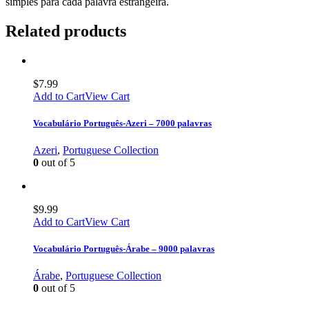
simples para cada palavra estrangeira.
Related products
$
7.99
Add to Cart
View Cart
Vocabulário Português-Azeri – 7000 palavras
Azeri
,
Portuguese Collection
0
out of 5
$
9.99
Add to Cart
View Cart
Vocabulário Português-Árabe – 9000 palavras
Árabe
,
Portuguese Collection
0
out of 5