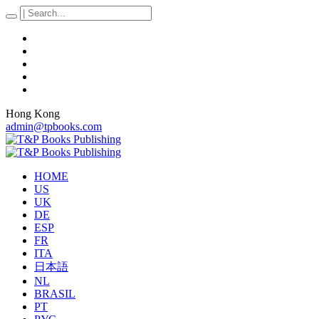
Hong Kong
admin@tpbooks.com
HOME
US
UK
DE
ESP
FR
ITA
日本語
NL
BRASIL
PT