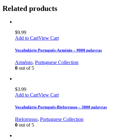
Related products
$
9.99
Add to Cart
View Cart
Vocabulário Português-Arménio – 9000 palavras
Arménio
,
Portuguese Collection
0
out of 5
$
3.99
Add to Cart
View Cart
Vocabulário Português-Bielorrusso – 3000 palavras
Bielorrusso
,
Portuguese Collection
0
out of 5