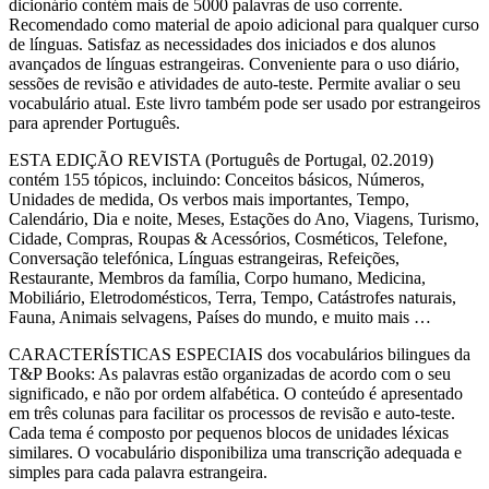
dicionário contém mais de 5000 palavras de uso corrente.
Recomendado como material de apoio adicional para qualquer curso
de línguas. Satisfaz as necessidades dos iniciados e dos alunos
avançados de línguas estrangeiras. Conveniente para o uso diário,
sessões de revisão e atividades de auto-teste. Permite avaliar o seu
vocabulário atual. Este livro também pode ser usado por estrangeiros
para aprender Português.
ESTA EDIÇÃO REVISTA (Português de Portugal, 02.2019)
contém 155 tópicos, incluindo: Conceitos básicos, Números,
Unidades de medida, Os verbos mais importantes, Tempo,
Calendário, Dia e noite, Meses, Estações do Ano, Viagens, Turismo,
Cidade, Compras, Roupas & Acessórios, Cosméticos, Telefone,
Conversação telefónica, Línguas estrangeiras, Refeições,
Restaurante, Membros da família, Corpo humano, Medicina,
Mobiliário, Eletrodomésticos, Terra, Tempo, Catástrofes naturais,
Fauna, Animais selvagens, Países do mundo, e muito mais …
CARACTERÍSTICAS ESPECIAIS dos vocabulários bilingues da
T&P Books: As palavras estão organizadas de acordo com o seu
significado, e não por ordem alfabética. O conteúdo é apresentado
em três colunas para facilitar os processos de revisão e auto-teste.
Cada tema é composto por pequenos blocos de unidades léxicas
similares. O vocabulário disponibiliza uma transcrição adequada e
simples para cada palavra estrangeira.