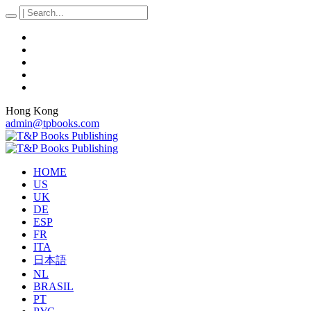
Hong Kong
admin@tpbooks.com
HOME
US
UK
DE
ESP
FR
ITA
日本語
NL
BRASIL
PT