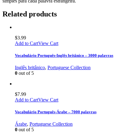
simples para cada palavra estrangeira.
Related products
$
3.99
Add to Cart
View Cart
Vocabulário Português-Inglês britânico – 3000 palavras
Inglês britânico
,
Portuguese Collection
0
out of 5
$
7.99
Add to Cart
View Cart
Vocabulário Português-Árabe – 7000 palavras
Árabe
,
Portuguese Collection
0
out of 5