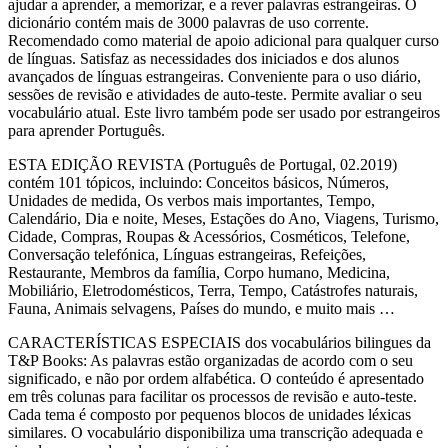
ajudar a aprender, a memorizar, e a rever palavras estrangeiras. O
dicionário contém mais de 3000 palavras de uso corrente.
Recomendado como material de apoio adicional para qualquer curso
de línguas. Satisfaz as necessidades dos iniciados e dos alunos
avançados de línguas estrangeiras. Conveniente para o uso diário,
sessões de revisão e atividades de auto-teste. Permite avaliar o seu
vocabulário atual. Este livro também pode ser usado por estrangeiros
para aprender Português.
ESTA EDIÇÃO REVISTA (Português de Portugal, 02.2019)
contém 101 tópicos, incluindo: Conceitos básicos, Números,
Unidades de medida, Os verbos mais importantes, Tempo,
Calendário, Dia e noite, Meses, Estações do Ano, Viagens, Turismo,
Cidade, Compras, Roupas & Acessórios, Cosméticos, Telefone,
Conversação telefónica, Línguas estrangeiras, Refeições,
Restaurante, Membros da família, Corpo humano, Medicina,
Mobiliário, Eletrodomésticos, Terra, Tempo, Catástrofes naturais,
Fauna, Animais selvagens, Países do mundo, e muito mais …
CARACTERÍSTICAS ESPECIAIS dos vocabulários bilingues da
T&P Books: As palavras estão organizadas de acordo com o seu
significado, e não por ordem alfabética. O conteúdo é apresentado
em três colunas para facilitar os processos de revisão e auto-teste.
Cada tema é composto por pequenos blocos de unidades léxicas
similares. O vocabulário disponibiliza uma transcrição adequada e